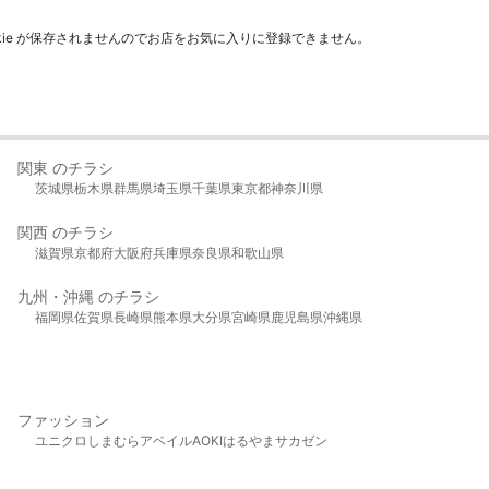
kie が保存されませんのでお店をお気に入りに登録できません。
関東 のチラシ
茨城県
栃木県
群馬県
埼玉県
千葉県
東京都
神奈川県
関西 のチラシ
滋賀県
京都府
大阪府
兵庫県
奈良県
和歌山県
九州・沖縄 のチラシ
福岡県
佐賀県
長崎県
熊本県
大分県
宮崎県
鹿児島県
沖縄県
ファッション
ユニクロ
しまむら
アベイル
AOKI
はるやま
サカゼン