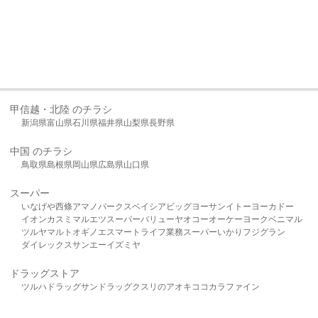
甲信越・北陸 のチラシ
新潟県
富山県
石川県
福井県
山梨県
長野県
中国 のチラシ
鳥取県
島根県
岡山県
広島県
山口県
スーパー
いなげや
西條
アマノパークス
ベイシア
ビッグヨーサン
イトーヨーカドー
イオン
カスミ
マルエツ
スーパーバリュー
ヤオコー
オーケー
ヨークベニマル
ツルヤ
マルト
オギノ
エスマート
ライフ
業務スーパー
いかり
フジグラン
ダイレックス
サンエー
イズミヤ
ドラッグストア
ツルハドラッグ
サンドラッグ
クスリのアオキ
ココカラファイン