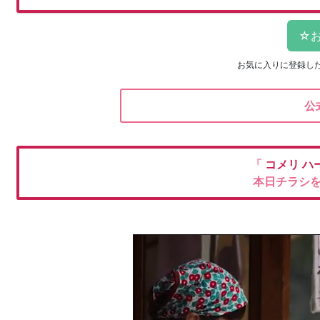
お気に入りに登録し
公
「
コメリ
ハ
本日チラシ