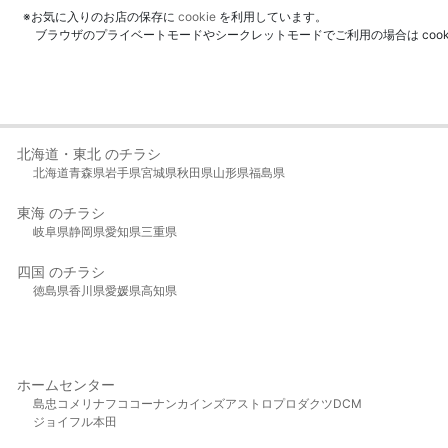
※お気に入りのお店の保存に
cookie
を利用しています。
ブラウザのプライベートモードやシークレットモードでご利用の場合は coo
北海道・東北 のチラシ
北海道
青森県
岩手県
宮城県
秋田県
山形県
福島県
東海 のチラシ
岐阜県
静岡県
愛知県
三重県
四国 のチラシ
徳島県
香川県
愛媛県
高知県
ホームセンター
島忠
コメリ
ナフコ
コーナン
カインズ
アストロプロダクツ
DCM
ジョイフル本田