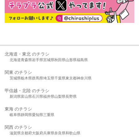
北海道・東北 のチラシ
北海道
青森県
岩手県
宮城県
秋田県
山形県
福島県
関東 のチラシ
茨城県
栃木県
群馬県
埼玉県
千葉県
東京都
神奈川県
甲信越・北陸 のチラシ
新潟県
富山県
石川県
福井県
山梨県
長野県
東海 のチラシ
岐阜県
静岡県
愛知県
三重県
関西 のチラシ
滋賀県
京都府
大阪府
兵庫県
奈良県
和歌山県