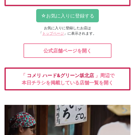
お気に入りに登録したお店は
「
トップページ
」に表示されます。
公式店舗ページを開く
「
コメリ
ハード&グリーン坂北店
」周辺で
本日チラシを掲載している店舗一覧を開く