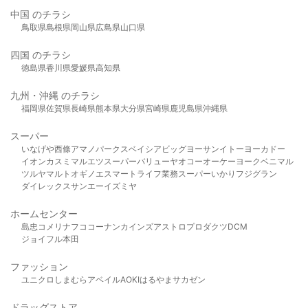
中国 のチラシ
鳥取県
島根県
岡山県
広島県
山口県
四国 のチラシ
徳島県
香川県
愛媛県
高知県
九州・沖縄 のチラシ
福岡県
佐賀県
長崎県
熊本県
大分県
宮崎県
鹿児島県
沖縄県
スーパー
いなげや
西條
アマノパークス
ベイシア
ビッグヨーサン
イトーヨーカドー
イオン
カスミ
マルエツ
スーパーバリュー
ヤオコー
オーケー
ヨークベニマル
ツルヤ
マルト
オギノ
エスマート
ライフ
業務スーパー
いかり
フジグラン
ダイレックス
サンエー
イズミヤ
ホームセンター
島忠
コメリ
ナフコ
コーナン
カインズ
アストロプロダクツ
DCM
ジョイフル本田
ファッション
ユニクロ
しまむら
アベイル
AOKI
はるやま
サカゼン
ドラッグストア