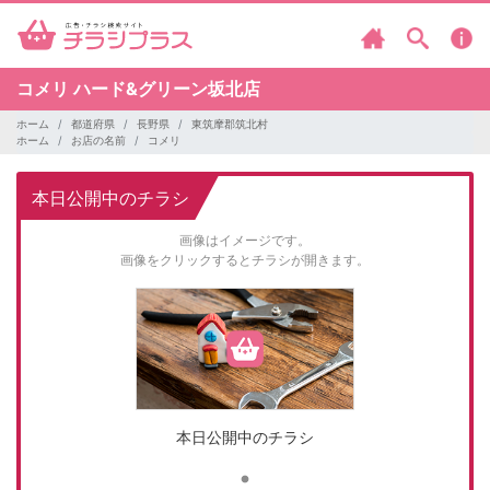
コメリ
ハード&グリーン坂北店
ホーム
都道府県
長野県
東筑摩郡筑北村
ホーム
お店の名前
コメリ
本日公開中のチラシ
画像はイメージです。
画像をクリックするとチラシが開きます。
本日公開中のチラシ