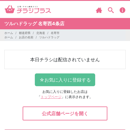
ツルハドラッグ
名寄西4条店
ホーム
都道府県
北海道
名寄市
ホーム
お店の名前
ツルハドラッグ
本日チラシは配信されていません
お気に入りに登録したお店は
「
トップページ
」に表示されます。
公式店舗ページを開く