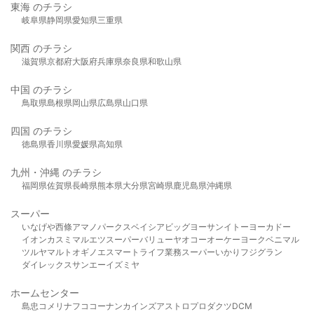
東海 のチラシ
岐阜県
静岡県
愛知県
三重県
関西 のチラシ
滋賀県
京都府
大阪府
兵庫県
奈良県
和歌山県
中国 のチラシ
鳥取県
島根県
岡山県
広島県
山口県
四国 のチラシ
徳島県
香川県
愛媛県
高知県
九州・沖縄 のチラシ
福岡県
佐賀県
長崎県
熊本県
大分県
宮崎県
鹿児島県
沖縄県
スーパー
いなげや
西條
アマノパークス
ベイシア
ビッグヨーサン
イトーヨーカドー
イオン
カスミ
マルエツ
スーパーバリュー
ヤオコー
オーケー
ヨークベニマル
ツルヤ
マルト
オギノ
エスマート
ライフ
業務スーパー
いかり
フジグラン
ダイレックス
サンエー
イズミヤ
ホームセンター
島忠
コメリ
ナフコ
コーナン
カインズ
アストロプロダクツ
DCM