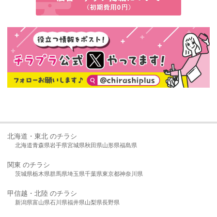
北海道・東北 のチラシ
北海道
青森県
岩手県
宮城県
秋田県
山形県
福島県
関東 のチラシ
茨城県
栃木県
群馬県
埼玉県
千葉県
東京都
神奈川県
甲信越・北陸 のチラシ
新潟県
富山県
石川県
福井県
山梨県
長野県