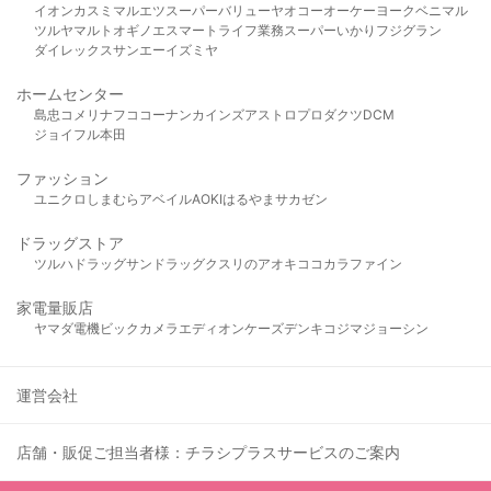
イオン
カスミ
マルエツ
スーパーバリュー
ヤオコー
オーケー
ヨークベニマル
ツルヤ
マルト
オギノ
エスマート
ライフ
業務スーパー
いかり
フジグラン
ダイレックス
サンエー
イズミヤ
ホームセンター
島忠
コメリ
ナフコ
コーナン
カインズ
アストロプロダクツ
DCM
ジョイフル本田
ファッション
ユニクロ
しまむら
アベイル
AOKI
はるやま
サカゼン
ドラッグストア
ツルハドラッグ
サンドラッグ
クスリのアオキ
ココカラファイン
家電量販店
ヤマダ電機
ビックカメラ
エディオン
ケーズデンキ
コジマ
ジョーシン
運営会社
店舗・販促ご担当者様：チラシプラスサービスのご案内