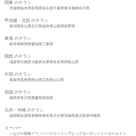
関東 のチラシ
茨城県
栃木県
群馬県
埼玉県
千葉県
東京都
神奈川県
甲信越・北陸 のチラシ
新潟県
富山県
石川県
福井県
山梨県
長野県
東海 のチラシ
岐阜県
静岡県
愛知県
三重県
関西 のチラシ
滋賀県
京都府
大阪府
兵庫県
奈良県
和歌山県
中国 のチラシ
鳥取県
島根県
岡山県
広島県
山口県
四国 のチラシ
徳島県
香川県
愛媛県
高知県
九州・沖縄 のチラシ
福岡県
佐賀県
長崎県
熊本県
大分県
宮崎県
鹿児島県
沖縄県
スーパー
いなげや
西條
アマノパークス
ベイシア
ビッグヨーサン
イトーヨーカドー