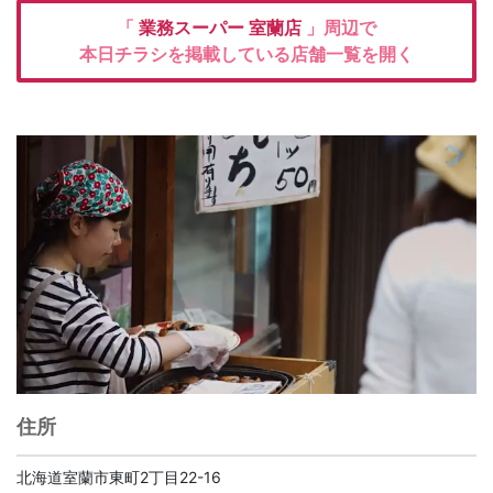
「
業務スーパー
室蘭店
」周辺で
本日チラシを掲載している店舗一覧を開く
住所
北海道室蘭市東町2丁目22-16