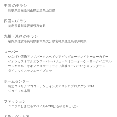
中国 のチラシ
鳥取県
島根県
岡山県
広島県
山口県
四国 のチラシ
徳島県
香川県
愛媛県
高知県
九州・沖縄 のチラシ
福岡県
佐賀県
長崎県
熊本県
大分県
宮崎県
鹿児島県
沖縄県
スーパー
いなげや
西條
アマノパークス
ベイシア
ビッグヨーサン
イトーヨーカドー
イオン
カスミ
マルエツ
スーパーバリュー
ヤオコー
オーケー
ヨークベニマル
ツルヤ
マルト
オギノ
エスマート
ライフ
業務スーパー
いかり
フジグラン
ダイレックス
サンエー
イズミヤ
ホームセンター
島忠
コメリ
ナフコ
コーナン
カインズ
アストロプロダクツ
DCM
ジョイフル本田
ファッション
ユニクロ
しまむら
アベイル
AOKI
はるやま
サカゼン
ドラッグストア