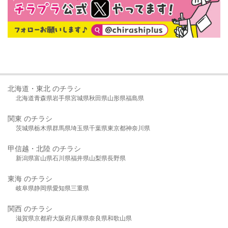
北海道・東北 のチラシ
北海道
青森県
岩手県
宮城県
秋田県
山形県
福島県
関東 のチラシ
茨城県
栃木県
群馬県
埼玉県
千葉県
東京都
神奈川県
甲信越・北陸 のチラシ
新潟県
富山県
石川県
福井県
山梨県
長野県
東海 のチラシ
岐阜県
静岡県
愛知県
三重県
関西 のチラシ
滋賀県
京都府
大阪府
兵庫県
奈良県
和歌山県