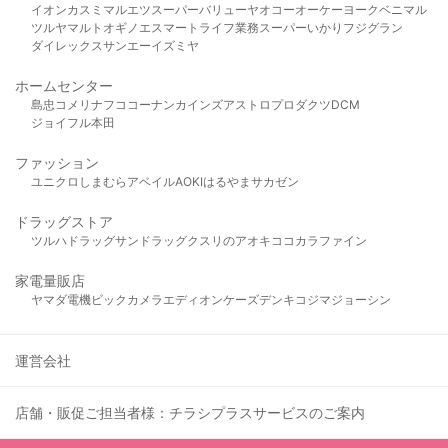
イオン
カスミ
マルエツ
スーパーバリュー
ヤオコー
オーケー
ヨークベニマル
ツルヤ
マルト
オギノ
エスマート
ライフ
業務スーパー
いかり
フジグラン
ダイレックス
サンエー
イズミヤ
ホームセンター
島忠
コメリ
ナフコ
コーナン
カインズ
アストロプロダクツ
DCM
ジョイフル本田
ファッション
ユニクロ
しまむら
アベイル
AOKI
はるやま
サカゼン
ドラッグストア
ツルハドラッグ
サンドラッグ
クスリのアオキ
ココカラファイン
家電量販店
ヤマダ電機
ビックカメラ
エディオン
ケーズデンキ
コジマ
ジョーシン
運営会社
店舗・販促ご担当者様：チラシプラスサービスのご案内