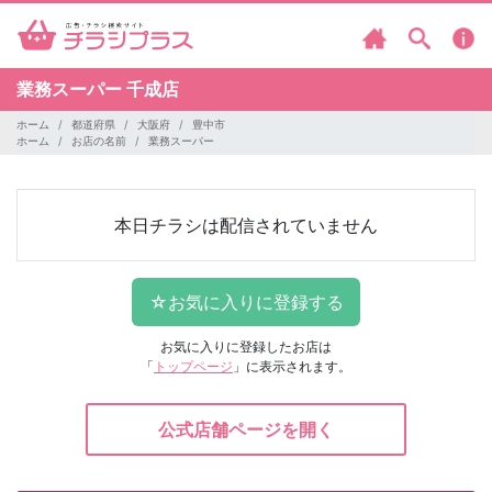
業務スーパー
千成店
ホーム
都道府県
大阪府
豊中市
ホーム
お店の名前
業務スーパー
本日チラシは配信されていません
お気に入りに登録したお店は
「
トップページ
」に表示されます。
公式店舗ページを開く