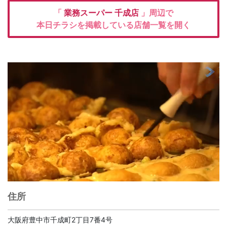
「
業務スーパー
千成店
」周辺で
本日チラシを掲載している店舗一覧を開く
住所
大阪府豊中市千成町2丁目7番4号