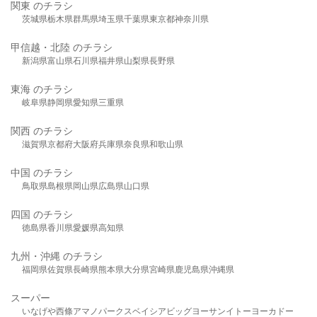
関東 のチラシ
茨城県
栃木県
群馬県
埼玉県
千葉県
東京都
神奈川県
甲信越・北陸 のチラシ
新潟県
富山県
石川県
福井県
山梨県
長野県
東海 のチラシ
岐阜県
静岡県
愛知県
三重県
関西 のチラシ
滋賀県
京都府
大阪府
兵庫県
奈良県
和歌山県
中国 のチラシ
鳥取県
島根県
岡山県
広島県
山口県
四国 のチラシ
徳島県
香川県
愛媛県
高知県
九州・沖縄 のチラシ
福岡県
佐賀県
長崎県
熊本県
大分県
宮崎県
鹿児島県
沖縄県
スーパー
いなげや
西條
アマノパークス
ベイシア
ビッグヨーサン
イトーヨーカドー