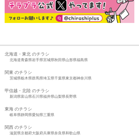
北海道・東北 のチラシ
北海道
青森県
岩手県
宮城県
秋田県
山形県
福島県
関東 のチラシ
茨城県
栃木県
群馬県
埼玉県
千葉県
東京都
神奈川県
甲信越・北陸 のチラシ
新潟県
富山県
石川県
福井県
山梨県
長野県
東海 のチラシ
岐阜県
静岡県
愛知県
三重県
関西 のチラシ
滋賀県
京都府
大阪府
兵庫県
奈良県
和歌山県