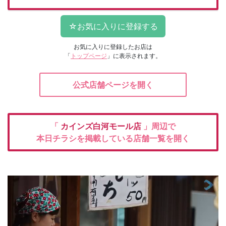
お気に入りに登録したお店は
「
トップページ
」に表示されます。
公式店舗ページを開く
「
カインズ白河モール店
」周辺で
本日チラシを掲載している店舗一覧を開く