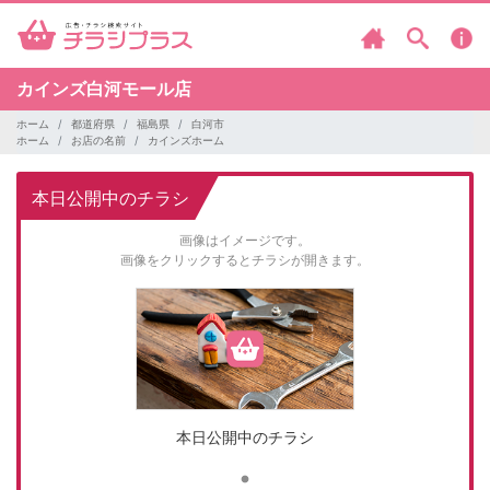
カインズ白河モール店
ホーム
都道府県
福島県
白河市
ホーム
お店の名前
カインズホーム
本日公開中のチラシ
画像はイメージです。
画像をクリックするとチラシが開きます。
本日公開中のチラシ