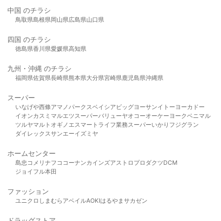
中国 のチラシ
鳥取県
島根県
岡山県
広島県
山口県
四国 のチラシ
徳島県
香川県
愛媛県
高知県
九州・沖縄 のチラシ
福岡県
佐賀県
長崎県
熊本県
大分県
宮崎県
鹿児島県
沖縄県
スーパー
いなげや
西條
アマノパークス
ベイシア
ビッグヨーサン
イトーヨーカドー
イオン
カスミ
マルエツ
スーパーバリュー
ヤオコー
オーケー
ヨークベニマル
ツルヤ
マルト
オギノ
エスマート
ライフ
業務スーパー
いかり
フジグラン
ダイレックス
サンエー
イズミヤ
ホームセンター
島忠
コメリ
ナフコ
コーナン
カインズ
アストロプロダクツ
DCM
ジョイフル本田
ファッション
ユニクロ
しまむら
アベイル
AOKI
はるやま
サカゼン
ドラッグストア