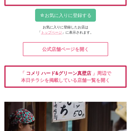
お気に入りに登録したお店は
「
トップページ
」に表示されます。
公式店舗ページを開く
「
コメリ
ハード&グリーン真壁店
」周辺で
本日チラシを掲載している店舗一覧を開く