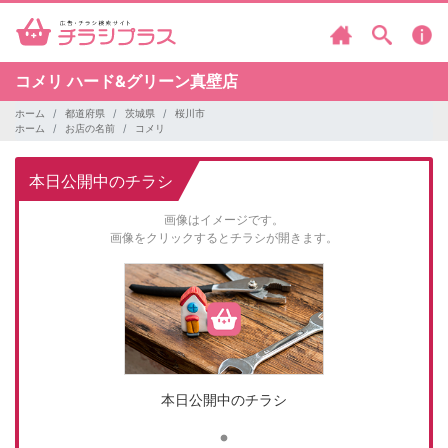
コメリ
ハード&グリーン真壁店
ホーム
都道府県
茨城県
桜川市
ホーム
お店の名前
コメリ
本日公開中のチラシ
画像はイメージです。
画像をクリックするとチラシが開きます。
本日公開中のチラシ