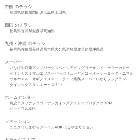
中国 のチラシ
鳥取県
島根県
岡山県
広島県
山口県
四国 のチラシ
徳島県
香川県
愛媛県
高知県
九州・沖縄 のチラシ
福岡県
佐賀県
長崎県
熊本県
大分県
宮崎県
鹿児島県
沖縄県
スーパー
いなげや
西條
アマノパークス
ベイシア
ビッグヨーサン
イトーヨーカドー
イオン
カスミ
マルエツ
スーパーバリュー
ヤオコー
オーケー
ヨークベニマル
ツルヤ
マルト
オギノ
エスマート
ライフ
業務スーパー
いかり
フジグラン
ダイレックス
サンエー
イズミヤ
ホームセンター
島忠
コメリ
ナフコ
コーナン
カインズ
アストロプロダクツ
DCM
ジョイフル本田
ファッション
ユニクロ
しまむら
アベイル
AOKI
はるやま
サカゼン
ドラッグストア