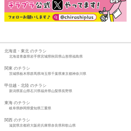
北海道・東北 のチラシ
北海道
青森県
岩手県
宮城県
秋田県
山形県
福島県
関東 のチラシ
茨城県
栃木県
群馬県
埼玉県
千葉県
東京都
神奈川県
甲信越・北陸 のチラシ
新潟県
富山県
石川県
福井県
山梨県
長野県
東海 のチラシ
岐阜県
静岡県
愛知県
三重県
関西 のチラシ
滋賀県
京都府
大阪府
兵庫県
奈良県
和歌山県