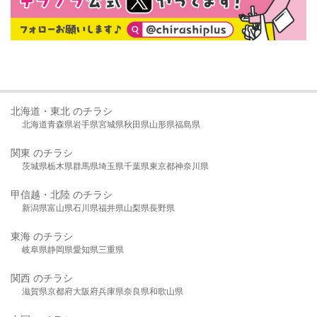
北海道・東北 のチラシ
北海道
青森県
岩手県
宮城県
秋田県
山形県
福島県
関東 のチラシ
茨城県
栃木県
群馬県
埼玉県
千葉県
東京都
神奈川県
甲信越・北陸 のチラシ
新潟県
富山県
石川県
福井県
山梨県
長野県
東海 のチラシ
岐阜県
静岡県
愛知県
三重県
関西 のチラシ
滋賀県
京都府
大阪府
兵庫県
奈良県
和歌山県