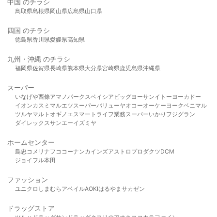
中国 のチラシ
鳥取県
島根県
岡山県
広島県
山口県
四国 のチラシ
徳島県
香川県
愛媛県
高知県
九州・沖縄 のチラシ
福岡県
佐賀県
長崎県
熊本県
大分県
宮崎県
鹿児島県
沖縄県
スーパー
いなげや
西條
アマノパークス
ベイシア
ビッグヨーサン
イトーヨーカドー
イオン
カスミ
マルエツ
スーパーバリュー
ヤオコー
オーケー
ヨークベニマル
ツルヤ
マルト
オギノ
エスマート
ライフ
業務スーパー
いかり
フジグラン
ダイレックス
サンエー
イズミヤ
ホームセンター
島忠
コメリ
ナフコ
コーナン
カインズ
アストロプロダクツ
DCM
ジョイフル本田
ファッション
ユニクロ
しまむら
アベイル
AOKI
はるやま
サカゼン
ドラッグストア