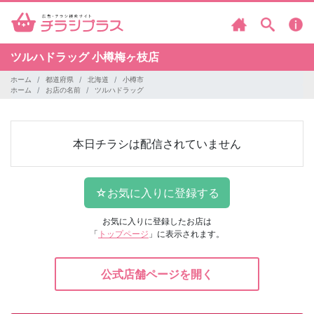
ツルハドラッグ
小樽梅ヶ枝店
ホーム
都道府県
北海道
小樽市
ホーム
お店の名前
ツルハドラッグ
本日チラシは配信されていません
お気に入りに登録したお店は
「
トップページ
」に表示されます。
公式店舗ページを開く