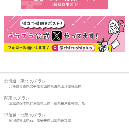
北海道・東北 のチラシ
北海道
青森県
岩手県
宮城県
秋田県
山形県
福島県
関東 のチラシ
茨城県
栃木県
群馬県
埼玉県
千葉県
東京都
神奈川県
甲信越・北陸 のチラシ
新潟県
富山県
石川県
福井県
山梨県
長野県