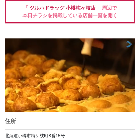
「
ツルハドラッグ
小樽梅ヶ枝店
」周辺で
本日チラシを掲載している店舗一覧を開く
住所
北海道小樽市梅ケ枝町8番15号