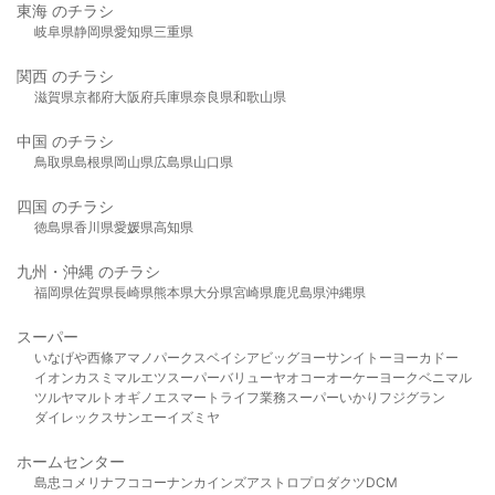
東海 のチラシ
岐阜県
静岡県
愛知県
三重県
関西 のチラシ
滋賀県
京都府
大阪府
兵庫県
奈良県
和歌山県
中国 のチラシ
鳥取県
島根県
岡山県
広島県
山口県
四国 のチラシ
徳島県
香川県
愛媛県
高知県
九州・沖縄 のチラシ
福岡県
佐賀県
長崎県
熊本県
大分県
宮崎県
鹿児島県
沖縄県
スーパー
いなげや
西條
アマノパークス
ベイシア
ビッグヨーサン
イトーヨーカドー
イオン
カスミ
マルエツ
スーパーバリュー
ヤオコー
オーケー
ヨークベニマル
ツルヤ
マルト
オギノ
エスマート
ライフ
業務スーパー
いかり
フジグラン
ダイレックス
サンエー
イズミヤ
ホームセンター
島忠
コメリ
ナフコ
コーナン
カインズ
アストロプロダクツ
DCM