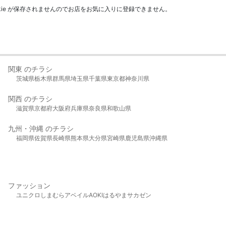
kie が保存されませんのでお店をお気に入りに登録できません。
関東 のチラシ
茨城県
栃木県
群馬県
埼玉県
千葉県
東京都
神奈川県
関西 のチラシ
滋賀県
京都府
大阪府
兵庫県
奈良県
和歌山県
九州・沖縄 のチラシ
福岡県
佐賀県
長崎県
熊本県
大分県
宮崎県
鹿児島県
沖縄県
ファッション
ユニクロ
しまむら
アベイル
AOKI
はるやま
サカゼン