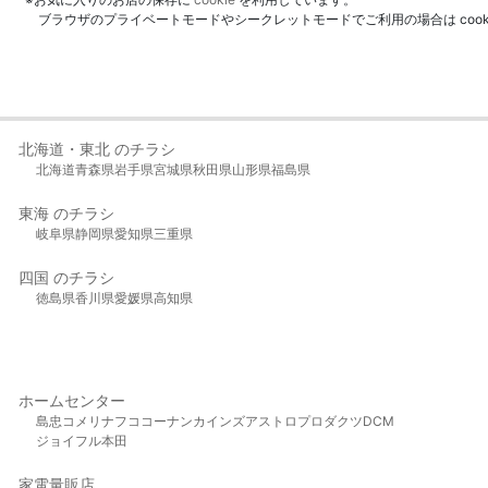
ブラウザのプライベートモードやシークレットモードでご利用の場合は coo
北海道・東北 のチラシ
北海道
青森県
岩手県
宮城県
秋田県
山形県
福島県
東海 のチラシ
岐阜県
静岡県
愛知県
三重県
四国 のチラシ
徳島県
香川県
愛媛県
高知県
ホームセンター
島忠
コメリ
ナフコ
コーナン
カインズ
アストロプロダクツ
DCM
ジョイフル本田
家電量販店