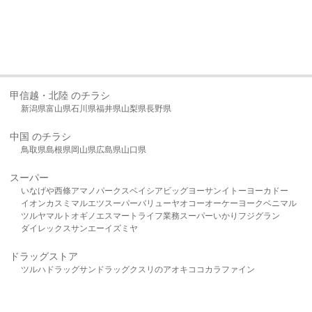
甲信越・北陸 のチラシ
新潟県
富山県
石川県
福井県
山梨県
長野県
中国 のチラシ
鳥取県
島根県
岡山県
広島県
山口県
スーパー
いなげや
西條
アマノパークス
ベイシア
ビッグヨーサン
イトーヨーカドー
イオン
カスミ
マルエツ
スーパーバリュー
ヤオコー
オーケー
ヨークベニマル
ツルヤ
マルト
オギノ
エスマート
ライフ
業務スーパー
いかり
フジグラン
ダイレックス
サンエー
イズミヤ
ドラッグストア
ツルハドラッグ
サンドラッグ
クスリのアオキ
ココカラファイン