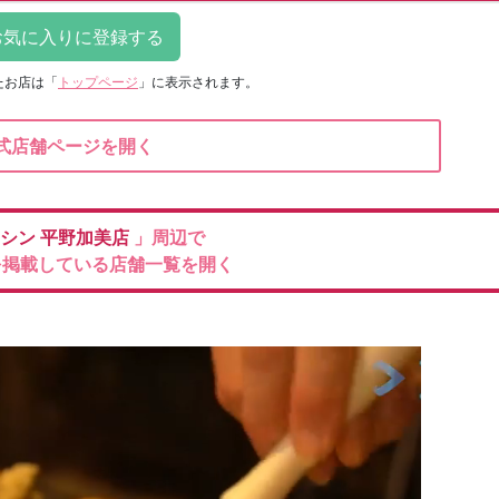
たお店は
「
トップページ
」に表示されます。
式店舗ページを開く
ーシン
平野加美店
」周辺で
を掲載している店舗一覧を開く