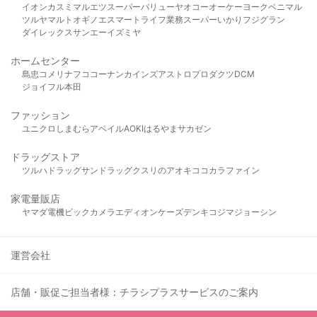
イオン
カスミ
マルエツ
スーパーバリュー
ヤオコー
オーケー
ヨークベニマル
ツルヤ
マルト
オギノ
エスマート
ライフ
業務スーパー
いかり
フジグラン
ダイレックス
サンエー
イズミヤ
ホームセンター
島忠
コメリ
ナフコ
コーナン
カインズ
アストロプロダクツ
DCM
ジョイフル本田
ファッション
ユニクロ
しまむら
アベイル
AOKI
はるやま
サカゼン
ドラッグストア
ツルハドラッグ
サンドラッグ
クスリのアオキ
ココカラファイン
家電量販店
ヤマダ電機
ビックカメラ
エディオン
ケーズデンキ
コジマ
ジョーシン
運営会社
店舗・販促ご担当者様：チラシプラスサービスのご案内