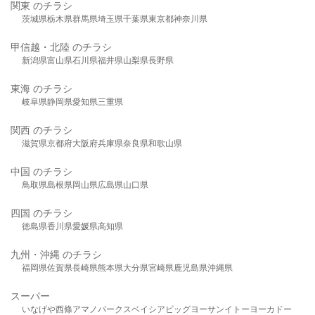
関東 のチラシ
茨城県
栃木県
群馬県
埼玉県
千葉県
東京都
神奈川県
甲信越・北陸 のチラシ
新潟県
富山県
石川県
福井県
山梨県
長野県
東海 のチラシ
岐阜県
静岡県
愛知県
三重県
関西 のチラシ
滋賀県
京都府
大阪府
兵庫県
奈良県
和歌山県
中国 のチラシ
鳥取県
島根県
岡山県
広島県
山口県
四国 のチラシ
徳島県
香川県
愛媛県
高知県
九州・沖縄 のチラシ
福岡県
佐賀県
長崎県
熊本県
大分県
宮崎県
鹿児島県
沖縄県
スーパー
いなげや
西條
アマノパークス
ベイシア
ビッグヨーサン
イトーヨーカドー