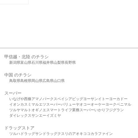
甲信越・北陸 のチラシ
新潟県
富山県
石川県
福井県
山梨県
長野県
中国 のチラシ
鳥取県
島根県
岡山県
広島県
山口県
スーパー
いなげや
西條
アマノパークス
ベイシア
ビッグヨーサン
イトーヨーカドー
イオン
カスミ
マルエツ
スーパーバリュー
ヤオコー
オーケー
ヨークベニマル
ツルヤ
マルト
オギノ
エスマート
ライフ
業務スーパー
いかり
フジグラン
ダイレックス
サンエー
イズミヤ
ドラッグストア
ツルハドラッグ
サンドラッグ
クスリのアオキ
ココカラファイン