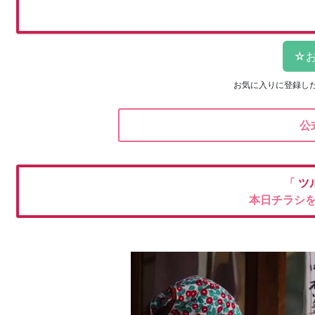
お気に入りに登録し
公
「
ツ
本日チラシ