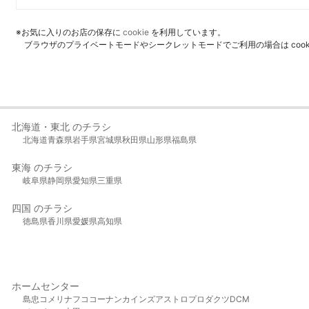
※お気に入りのお店の保存に
cookie
を利用しています。
ブラウザのプライベートモードやシークレットモードでご利用の場合は coo
北海道・東北 のチラシ
北海道
青森県
岩手県
宮城県
秋田県
山形県
福島県
東海 のチラシ
岐阜県
静岡県
愛知県
三重県
四国 のチラシ
徳島県
香川県
愛媛県
高知県
ホームセンター
島忠
コメリ
ナフコ
コーナン
カインズ
アストロプロダクツ
DCM