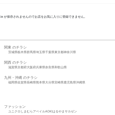
kie が保存されませんのでお店をお気に入りに登録できません。
関東 のチラシ
茨城県
栃木県
群馬県
埼玉県
千葉県
東京都
神奈川県
関西 のチラシ
滋賀県
京都府
大阪府
兵庫県
奈良県
和歌山県
九州・沖縄 のチラシ
福岡県
佐賀県
長崎県
熊本県
大分県
宮崎県
鹿児島県
沖縄県
ファッション
ユニクロ
しまむら
アベイル
AOKI
はるやま
サカゼン