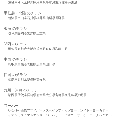
茨城県
栃木県
群馬県
埼玉県
千葉県
東京都
神奈川県
甲信越・北陸 のチラシ
新潟県
富山県
石川県
福井県
山梨県
長野県
東海 のチラシ
岐阜県
静岡県
愛知県
三重県
関西 のチラシ
滋賀県
京都府
大阪府
兵庫県
奈良県
和歌山県
中国 のチラシ
鳥取県
島根県
岡山県
広島県
山口県
四国 のチラシ
徳島県
香川県
愛媛県
高知県
九州・沖縄 のチラシ
福岡県
佐賀県
長崎県
熊本県
大分県
宮崎県
鹿児島県
沖縄県
スーパー
いなげや
西條
アマノパークス
ベイシア
ビッグヨーサン
イトーヨーカドー
イオン
カスミ
マルエツ
スーパーバリュー
ヤオコー
オーケー
ヨークベニマル