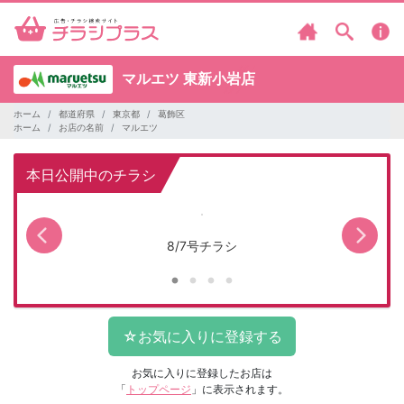
マルエツ
東新小岩店
ホーム
都道府県
東京都
葛飾区
ホーム
お店の名前
マルエツ
本日公開中のチラシ
8/7号チラシ
お気に入りに登録したお店は
「
トップページ
」に表示されます。