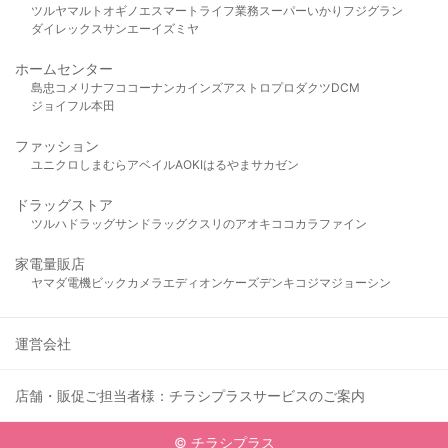
ツルヤ
マルト
オギノ
エスマート
ライフ
業務スーパー
いかり
フジグラン
ダイレックス
サンエー
イズミヤ
ホームセンター
島忠
コメリ
ナフコ
コーナン
カインズ
アストロプロダクツ
DCM
ジョイフル本田
ファッション
ユニクロ
しまむら
アベイル
AOKI
はるやま
サカゼン
ドラッグストア
ツルハドラッグ
サンドラッグ
クスリのアオキ
ココカラファイン
家電量販店
ヤマダ電機
ビックカメラ
エディオン
ケーズデンキ
コジマ
ジョーシン
運営会社
店舗・販促ご担当者様：チラシプラスサービスのご案内
© チラシプラス