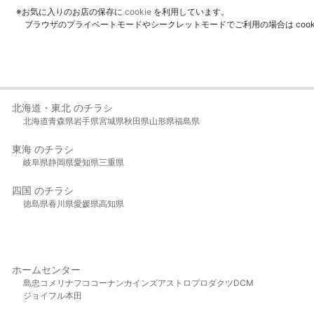
※お気に入りのお店の保存に
cookie
を利用しています。
ブラウザのプライベートモードやシークレットモードでご利用の場合は coo
北海道・東北 のチラシ
北海道
青森県
岩手県
宮城県
秋田県
山形県
福島県
東海 のチラシ
岐阜県
静岡県
愛知県
三重県
四国 のチラシ
徳島県
香川県
愛媛県
高知県
ホームセンター
島忠
コメリ
ナフコ
コーナン
カインズ
アストロプロダクツ
DCM
ジョイフル本田