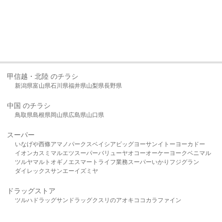
甲信越・北陸 のチラシ
新潟県
富山県
石川県
福井県
山梨県
長野県
中国 のチラシ
鳥取県
島根県
岡山県
広島県
山口県
スーパー
いなげや
西條
アマノパークス
ベイシア
ビッグヨーサン
イトーヨーカドー
イオン
カスミ
マルエツ
スーパーバリュー
ヤオコー
オーケー
ヨークベニマル
ツルヤ
マルト
オギノ
エスマート
ライフ
業務スーパー
いかり
フジグラン
ダイレックス
サンエー
イズミヤ
ドラッグストア
ツルハドラッグ
サンドラッグ
クスリのアオキ
ココカラファイン