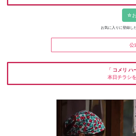
お気に入りに登録し
公
「
コメリ
ハ
本日チラシ