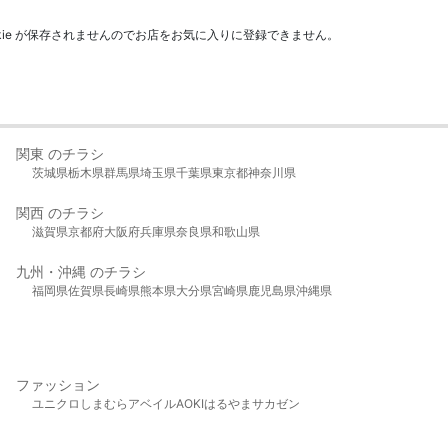
kie が保存されませんのでお店をお気に入りに登録できません。
関東 のチラシ
茨城県
栃木県
群馬県
埼玉県
千葉県
東京都
神奈川県
関西 のチラシ
滋賀県
京都府
大阪府
兵庫県
奈良県
和歌山県
九州・沖縄 のチラシ
福岡県
佐賀県
長崎県
熊本県
大分県
宮崎県
鹿児島県
沖縄県
ファッション
ユニクロ
しまむら
アベイル
AOKI
はるやま
サカゼン