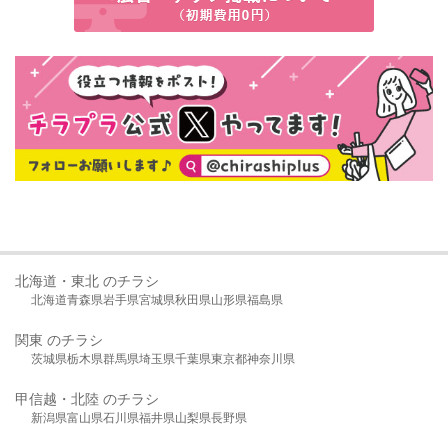
北海道・東北 のチラシ
北海道
青森県
岩手県
宮城県
秋田県
山形県
福島県
関東 のチラシ
茨城県
栃木県
群馬県
埼玉県
千葉県
東京都
神奈川県
甲信越・北陸 のチラシ
新潟県
富山県
石川県
福井県
山梨県
長野県