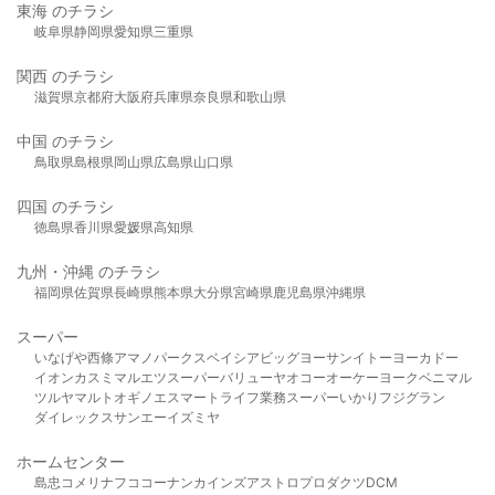
東海 のチラシ
岐阜県
静岡県
愛知県
三重県
関西 のチラシ
滋賀県
京都府
大阪府
兵庫県
奈良県
和歌山県
中国 のチラシ
鳥取県
島根県
岡山県
広島県
山口県
四国 のチラシ
徳島県
香川県
愛媛県
高知県
九州・沖縄 のチラシ
福岡県
佐賀県
長崎県
熊本県
大分県
宮崎県
鹿児島県
沖縄県
スーパー
いなげや
西條
アマノパークス
ベイシア
ビッグヨーサン
イトーヨーカドー
イオン
カスミ
マルエツ
スーパーバリュー
ヤオコー
オーケー
ヨークベニマル
ツルヤ
マルト
オギノ
エスマート
ライフ
業務スーパー
いかり
フジグラン
ダイレックス
サンエー
イズミヤ
ホームセンター
島忠
コメリ
ナフコ
コーナン
カインズ
アストロプロダクツ
DCM