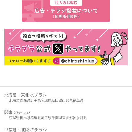
北海道・東北 のチラシ
北海道
青森県
岩手県
宮城県
秋田県
山形県
福島県
関東 のチラシ
茨城県
栃木県
群馬県
埼玉県
千葉県
東京都
神奈川県
甲信越・北陸 のチラシ