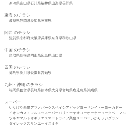
新潟県
富山県
石川県
福井県
山梨県
長野県
東海 のチラシ
岐阜県
静岡県
愛知県
三重県
関西 のチラシ
滋賀県
京都府
大阪府
兵庫県
奈良県
和歌山県
中国 のチラシ
鳥取県
島根県
岡山県
広島県
山口県
四国 のチラシ
徳島県
香川県
愛媛県
高知県
九州・沖縄 のチラシ
福岡県
佐賀県
長崎県
熊本県
大分県
宮崎県
鹿児島県
沖縄県
スーパー
いなげや
西條
アマノパークス
ベイシア
ビッグヨーサン
イトーヨーカドー
イオン
カスミ
マルエツ
スーパーバリュー
ヤオコー
オーケー
ヨークベニマル
ツルヤ
マルト
オギノ
エスマート
ライフ
業務スーパー
いかり
フジグラン
ダイレックス
サンエー
イズミヤ