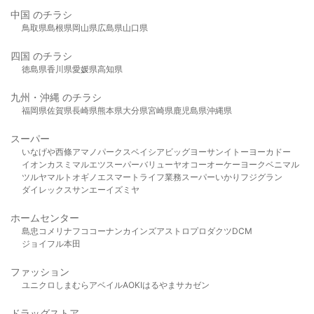
中国 のチラシ
鳥取県
島根県
岡山県
広島県
山口県
四国 のチラシ
徳島県
香川県
愛媛県
高知県
九州・沖縄 のチラシ
福岡県
佐賀県
長崎県
熊本県
大分県
宮崎県
鹿児島県
沖縄県
スーパー
いなげや
西條
アマノパークス
ベイシア
ビッグヨーサン
イトーヨーカドー
イオン
カスミ
マルエツ
スーパーバリュー
ヤオコー
オーケー
ヨークベニマル
ツルヤ
マルト
オギノ
エスマート
ライフ
業務スーパー
いかり
フジグラン
ダイレックス
サンエー
イズミヤ
ホームセンター
島忠
コメリ
ナフコ
コーナン
カインズ
アストロプロダクツ
DCM
ジョイフル本田
ファッション
ユニクロ
しまむら
アベイル
AOKI
はるやま
サカゼン
ドラッグストア