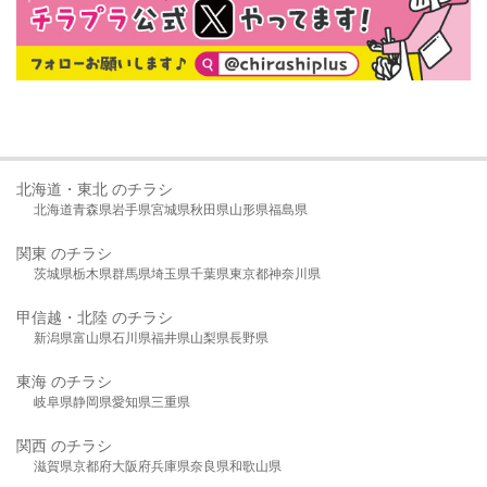
北海道・東北 のチラシ
北海道
青森県
岩手県
宮城県
秋田県
山形県
福島県
関東 のチラシ
茨城県
栃木県
群馬県
埼玉県
千葉県
東京都
神奈川県
甲信越・北陸 のチラシ
新潟県
富山県
石川県
福井県
山梨県
長野県
東海 のチラシ
岐阜県
静岡県
愛知県
三重県
関西 のチラシ
滋賀県
京都府
大阪府
兵庫県
奈良県
和歌山県