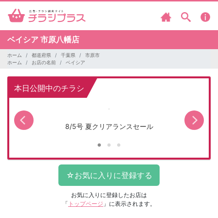
ベイシア
市原八幡店
ホーム
都道府県
千葉県
市原市
ホーム
お店の名前
ベイシア
本日公開中のチラシ
8/5号 夏クリアランスセール
お気に入りに登録したお店は
「
トップページ
」に表示されます。