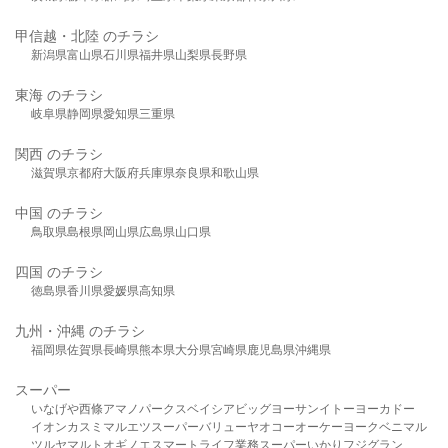
甲信越・北陸 のチラシ
新潟県
富山県
石川県
福井県
山梨県
長野県
東海 のチラシ
岐阜県
静岡県
愛知県
三重県
関西 のチラシ
滋賀県
京都府
大阪府
兵庫県
奈良県
和歌山県
中国 のチラシ
鳥取県
島根県
岡山県
広島県
山口県
四国 のチラシ
徳島県
香川県
愛媛県
高知県
九州・沖縄 のチラシ
福岡県
佐賀県
長崎県
熊本県
大分県
宮崎県
鹿児島県
沖縄県
スーパー
いなげや
西條
アマノパークス
ベイシア
ビッグヨーサン
イトーヨーカドー
イオン
カスミ
マルエツ
スーパーバリュー
ヤオコー
オーケー
ヨークベニマル
ツルヤ
マルト
オギノ
エスマート
ライフ
業務スーパー
いかり
フジグラン