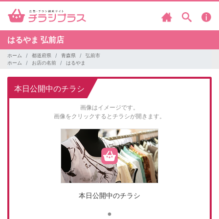
はるやま
弘前店
ホーム
都道府県
青森県
弘前市
ホーム
お店の名前
はるやま
本日公開中のチラシ
画像はイメージです。
画像をクリックするとチラシが開きます。
本日公開中のチラシ