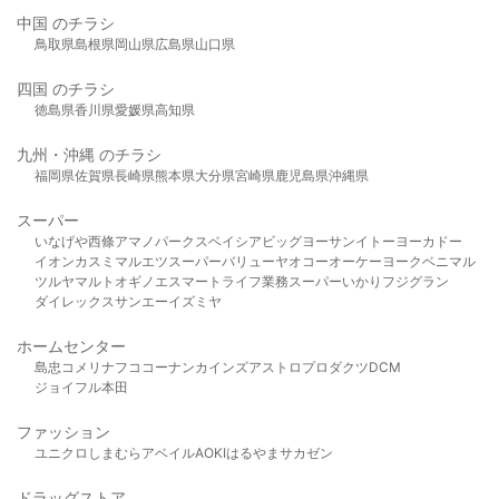
中国 のチラシ
鳥取県
島根県
岡山県
広島県
山口県
四国 のチラシ
徳島県
香川県
愛媛県
高知県
九州・沖縄 のチラシ
福岡県
佐賀県
長崎県
熊本県
大分県
宮崎県
鹿児島県
沖縄県
スーパー
いなげや
西條
アマノパークス
ベイシア
ビッグヨーサン
イトーヨーカドー
イオン
カスミ
マルエツ
スーパーバリュー
ヤオコー
オーケー
ヨークベニマル
ツルヤ
マルト
オギノ
エスマート
ライフ
業務スーパー
いかり
フジグラン
ダイレックス
サンエー
イズミヤ
ホームセンター
島忠
コメリ
ナフコ
コーナン
カインズ
アストロプロダクツ
DCM
ジョイフル本田
ファッション
ユニクロ
しまむら
アベイル
AOKI
はるやま
サカゼン
ドラッグストア