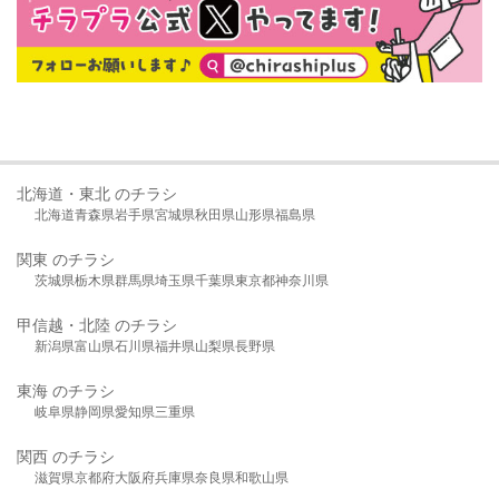
北海道・東北 のチラシ
北海道
青森県
岩手県
宮城県
秋田県
山形県
福島県
関東 のチラシ
茨城県
栃木県
群馬県
埼玉県
千葉県
東京都
神奈川県
甲信越・北陸 のチラシ
新潟県
富山県
石川県
福井県
山梨県
長野県
東海 のチラシ
岐阜県
静岡県
愛知県
三重県
関西 のチラシ
滋賀県
京都府
大阪府
兵庫県
奈良県
和歌山県