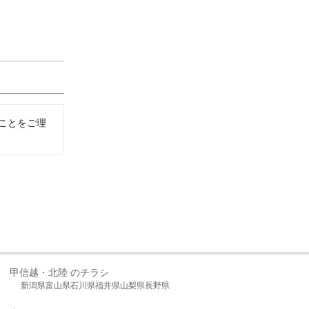
ことをご理
甲信越・北陸 のチラシ
新潟県
富山県
石川県
福井県
山梨県
長野県