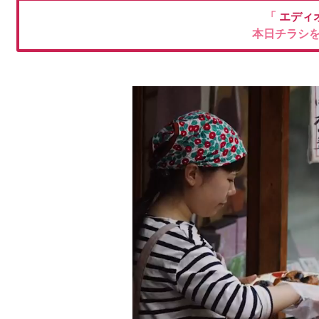
「
エディ
本日チラシ