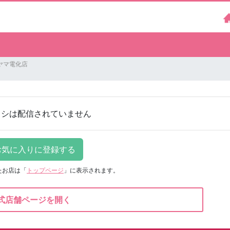
ヤマ電化店
ラシは配信されていません
たお店は
「
トップページ
」に表示されます。
式店舗ページを開く