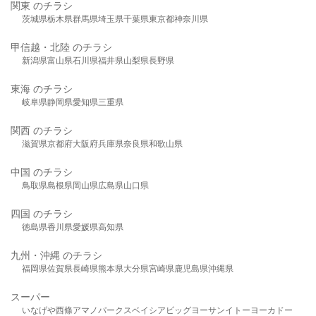
関東 のチラシ
茨城県
栃木県
群馬県
埼玉県
千葉県
東京都
神奈川県
甲信越・北陸 のチラシ
新潟県
富山県
石川県
福井県
山梨県
長野県
東海 のチラシ
岐阜県
静岡県
愛知県
三重県
関西 のチラシ
滋賀県
京都府
大阪府
兵庫県
奈良県
和歌山県
中国 のチラシ
鳥取県
島根県
岡山県
広島県
山口県
四国 のチラシ
徳島県
香川県
愛媛県
高知県
九州・沖縄 のチラシ
福岡県
佐賀県
長崎県
熊本県
大分県
宮崎県
鹿児島県
沖縄県
スーパー
いなげや
西條
アマノパークス
ベイシア
ビッグヨーサン
イトーヨーカドー