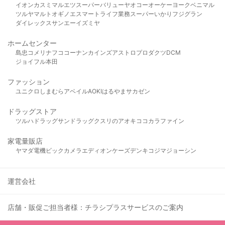
イオン
カスミ
マルエツ
スーパーバリュー
ヤオコー
オーケー
ヨークベニマル
ツルヤ
マルト
オギノ
エスマート
ライフ
業務スーパー
いかり
フジグラン
ダイレックス
サンエー
イズミヤ
ホームセンター
島忠
コメリ
ナフコ
コーナン
カインズ
アストロプロダクツ
DCM
ジョイフル本田
ファッション
ユニクロ
しまむら
アベイル
AOKI
はるやま
サカゼン
ドラッグストア
ツルハドラッグ
サンドラッグ
クスリのアオキ
ココカラファイン
家電量販店
ヤマダ電機
ビックカメラ
エディオン
ケーズデンキ
コジマ
ジョーシン
運営会社
店舗・販促ご担当者様：チラシプラスサービスのご案内