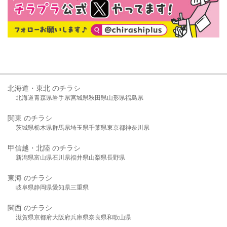
北海道・東北 のチラシ
北海道
青森県
岩手県
宮城県
秋田県
山形県
福島県
関東 のチラシ
茨城県
栃木県
群馬県
埼玉県
千葉県
東京都
神奈川県
甲信越・北陸 のチラシ
新潟県
富山県
石川県
福井県
山梨県
長野県
東海 のチラシ
岐阜県
静岡県
愛知県
三重県
関西 のチラシ
滋賀県
京都府
大阪府
兵庫県
奈良県
和歌山県