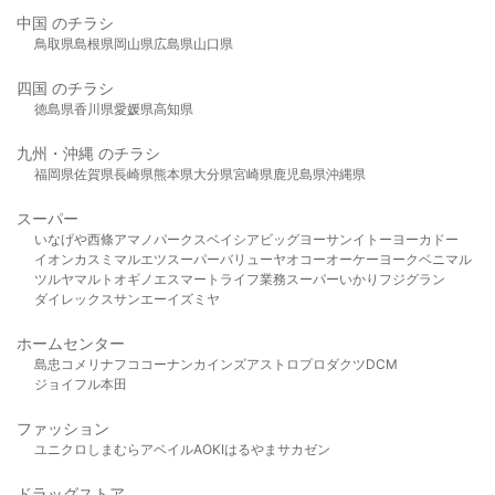
中国 のチラシ
鳥取県
島根県
岡山県
広島県
山口県
四国 のチラシ
徳島県
香川県
愛媛県
高知県
九州・沖縄 のチラシ
福岡県
佐賀県
長崎県
熊本県
大分県
宮崎県
鹿児島県
沖縄県
スーパー
いなげや
西條
アマノパークス
ベイシア
ビッグヨーサン
イトーヨーカドー
イオン
カスミ
マルエツ
スーパーバリュー
ヤオコー
オーケー
ヨークベニマル
ツルヤ
マルト
オギノ
エスマート
ライフ
業務スーパー
いかり
フジグラン
ダイレックス
サンエー
イズミヤ
ホームセンター
島忠
コメリ
ナフコ
コーナン
カインズ
アストロプロダクツ
DCM
ジョイフル本田
ファッション
ユニクロ
しまむら
アベイル
AOKI
はるやま
サカゼン
ドラッグストア