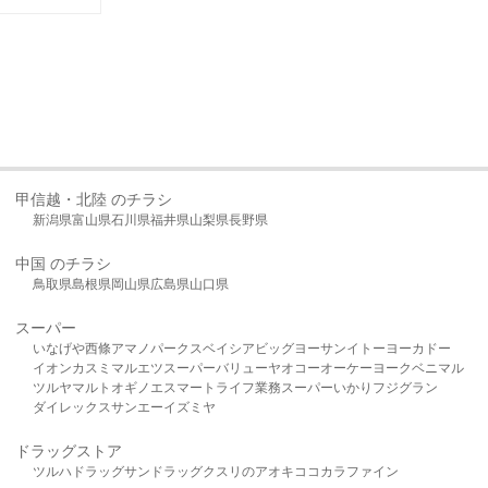
甲信越・北陸 のチラシ
新潟県
富山県
石川県
福井県
山梨県
長野県
中国 のチラシ
鳥取県
島根県
岡山県
広島県
山口県
スーパー
いなげや
西條
アマノパークス
ベイシア
ビッグヨーサン
イトーヨーカドー
イオン
カスミ
マルエツ
スーパーバリュー
ヤオコー
オーケー
ヨークベニマル
ツルヤ
マルト
オギノ
エスマート
ライフ
業務スーパー
いかり
フジグラン
ダイレックス
サンエー
イズミヤ
ドラッグストア
ツルハドラッグ
サンドラッグ
クスリのアオキ
ココカラファイン