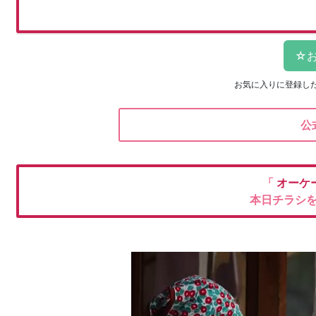
お気に入りに登録し
公
「
オーケ
本日チラシ