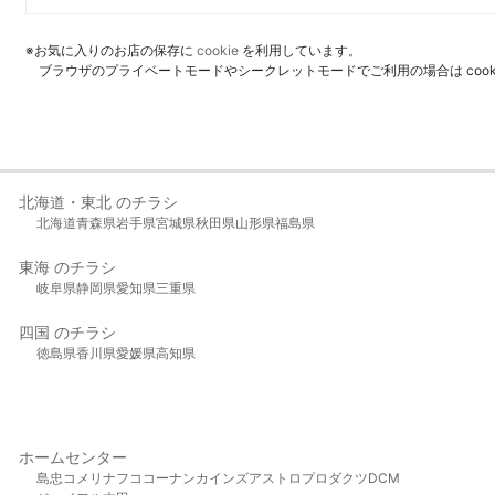
※お気に入りのお店の保存に
cookie
を利用しています。
ブラウザのプライベートモードやシークレットモードでご利用の場合は coo
北海道・東北 のチラシ
北海道
青森県
岩手県
宮城県
秋田県
山形県
福島県
東海 のチラシ
岐阜県
静岡県
愛知県
三重県
四国 のチラシ
徳島県
香川県
愛媛県
高知県
ホームセンター
島忠
コメリ
ナフコ
コーナン
カインズ
アストロプロダクツ
DCM