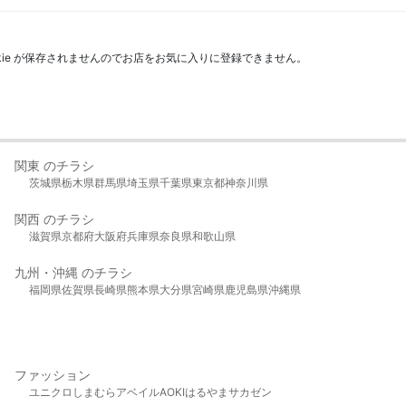
kie が保存されませんのでお店をお気に入りに登録できません。
関東 のチラシ
茨城県
栃木県
群馬県
埼玉県
千葉県
東京都
神奈川県
関西 のチラシ
滋賀県
京都府
大阪府
兵庫県
奈良県
和歌山県
九州・沖縄 のチラシ
福岡県
佐賀県
長崎県
熊本県
大分県
宮崎県
鹿児島県
沖縄県
ファッション
ユニクロ
しまむら
アベイル
AOKI
はるやま
サカゼン