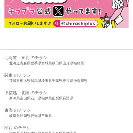
北海道・東北 のチラシ
北海道
青森県
岩手県
宮城県
秋田県
山形県
福島県
関東 のチラシ
茨城県
栃木県
群馬県
埼玉県
千葉県
東京都
神奈川県
甲信越・北陸 のチラシ
新潟県
富山県
石川県
福井県
山梨県
長野県
東海 のチラシ
岐阜県
静岡県
愛知県
三重県
関西 のチラシ