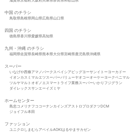
滋賀県
京都府
大阪府
兵庫県
奈良県
和歌山県
中国 のチラシ
鳥取県
島根県
岡山県
広島県
山口県
四国 のチラシ
徳島県
香川県
愛媛県
高知県
九州・沖縄 のチラシ
福岡県
佐賀県
長崎県
熊本県
大分県
宮崎県
鹿児島県
沖縄県
スーパー
いなげや
西條
アマノパークス
ベイシア
ビッグヨーサン
イトーヨーカドー
イオン
カスミ
マルエツ
スーパーバリュー
ヤオコー
オーケー
ヨークベニマル
ツルヤ
マルト
オギノ
エスマート
ライフ
業務スーパー
いかり
フジグラン
ダイレックス
サンエー
イズミヤ
ホームセンター
島忠
コメリ
ナフコ
コーナン
カインズ
アストロプロダクツ
DCM
ジョイフル本田
ファッション
ユニクロ
しまむら
アベイル
AOKI
はるやま
サカゼン