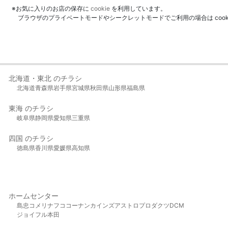
※お気に入りのお店の保存に
cookie
を利用しています。
ブラウザのプライベートモードやシークレットモードでご利用の場合は coo
北海道・東北 のチラシ
北海道
青森県
岩手県
宮城県
秋田県
山形県
福島県
東海 のチラシ
岐阜県
静岡県
愛知県
三重県
四国 のチラシ
徳島県
香川県
愛媛県
高知県
ホームセンター
島忠
コメリ
ナフコ
コーナン
カインズ
アストロプロダクツ
DCM
ジョイフル本田