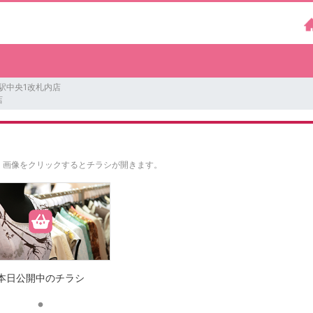
袋駅中央1改札内店
店
。
画像をクリックするとチラシが開きます。
本日公開中のチラシ