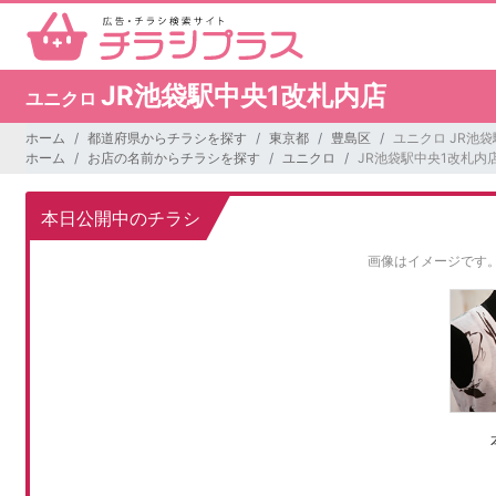
JR池袋駅中央1改札内店
ユニクロ
ホーム
都道府県からチラシを探す
東京都
豊島区
ユニクロ JR池
ホーム
お店の名前からチラシを探す
ユニクロ
JR池袋駅中央1改札内
本日公開中のチラシ
画像はイメージです