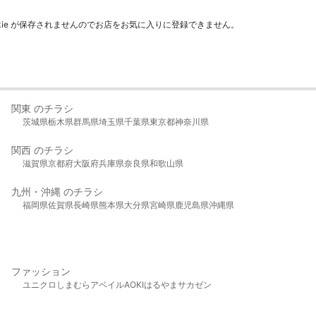
kie が保存されませんのでお店をお気に入りに登録できません。
関東 のチラシ
茨城県
栃木県
群馬県
埼玉県
千葉県
東京都
神奈川県
関西 のチラシ
滋賀県
京都府
大阪府
兵庫県
奈良県
和歌山県
九州・沖縄 のチラシ
福岡県
佐賀県
長崎県
熊本県
大分県
宮崎県
鹿児島県
沖縄県
ファッション
ユニクロ
しまむら
アベイル
AOKI
はるやま
サカゼン