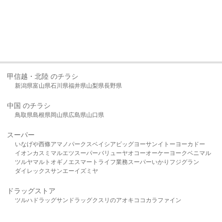
甲信越・北陸 のチラシ
新潟県
富山県
石川県
福井県
山梨県
長野県
中国 のチラシ
鳥取県
島根県
岡山県
広島県
山口県
スーパー
いなげや
西條
アマノパークス
ベイシア
ビッグヨーサン
イトーヨーカドー
イオン
カスミ
マルエツ
スーパーバリュー
ヤオコー
オーケー
ヨークベニマル
ツルヤ
マルト
オギノ
エスマート
ライフ
業務スーパー
いかり
フジグラン
ダイレックス
サンエー
イズミヤ
ドラッグストア
ツルハドラッグ
サンドラッグ
クスリのアオキ
ココカラファイン