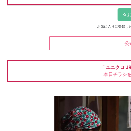
お気に入りに登録し
公
「
ユニクロ
J
本日チラシ