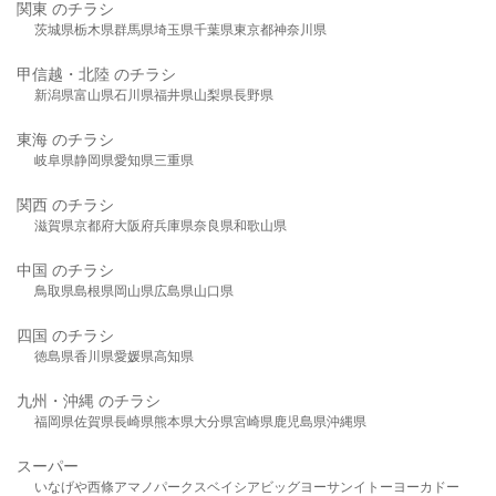
関東 のチラシ
茨城県
栃木県
群馬県
埼玉県
千葉県
東京都
神奈川県
甲信越・北陸 のチラシ
新潟県
富山県
石川県
福井県
山梨県
長野県
東海 のチラシ
岐阜県
静岡県
愛知県
三重県
関西 のチラシ
滋賀県
京都府
大阪府
兵庫県
奈良県
和歌山県
中国 のチラシ
鳥取県
島根県
岡山県
広島県
山口県
四国 のチラシ
徳島県
香川県
愛媛県
高知県
九州・沖縄 のチラシ
福岡県
佐賀県
長崎県
熊本県
大分県
宮崎県
鹿児島県
沖縄県
スーパー
いなげや
西條
アマノパークス
ベイシア
ビッグヨーサン
イトーヨーカドー