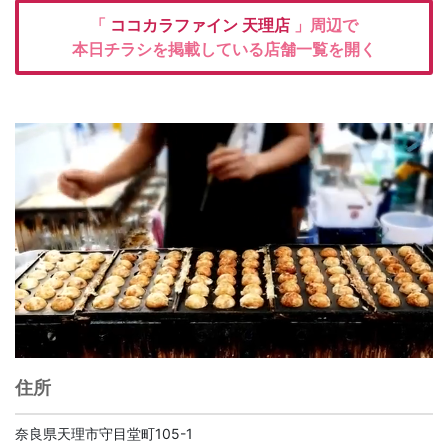
「
ココカラファイン
天理店
」周辺で
本日チラシを掲載している店舗一覧を開く
住所
奈良県天理市守目堂町105-1