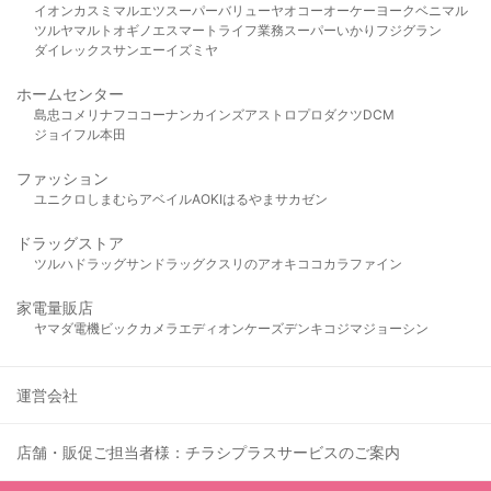
イオン
カスミ
マルエツ
スーパーバリュー
ヤオコー
オーケー
ヨークベニマル
ツルヤ
マルト
オギノ
エスマート
ライフ
業務スーパー
いかり
フジグラン
ダイレックス
サンエー
イズミヤ
ホームセンター
島忠
コメリ
ナフコ
コーナン
カインズ
アストロプロダクツ
DCM
ジョイフル本田
ファッション
ユニクロ
しまむら
アベイル
AOKI
はるやま
サカゼン
ドラッグストア
ツルハドラッグ
サンドラッグ
クスリのアオキ
ココカラファイン
家電量販店
ヤマダ電機
ビックカメラ
エディオン
ケーズデンキ
コジマ
ジョーシン
運営会社
店舗・販促ご担当者様：チラシプラスサービスのご案内