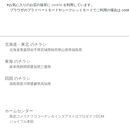
※お気に入りのお店の保存に
cookie
を利用しています。
ブラウザのプライベートモードやシークレットモードでご利用の場合は coo
北海道・東北 のチラシ
北海道
青森県
岩手県
宮城県
秋田県
山形県
福島県
東海 のチラシ
岐阜県
静岡県
愛知県
三重県
四国 のチラシ
徳島県
香川県
愛媛県
高知県
ホームセンター
島忠
コメリ
ナフコ
コーナン
カインズ
アストロプロダクツ
DCM
ジョイフル本田