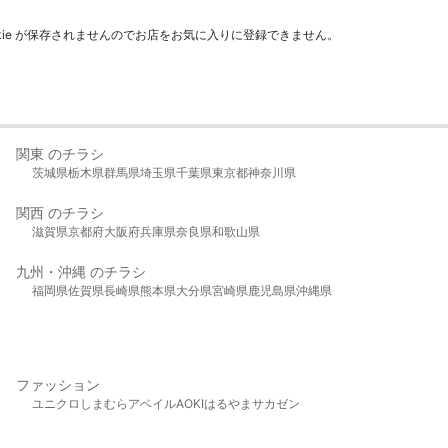
kie が保存されませんのでお店をお気に入りに登録できません。
関東 のチラシ
茨城県
栃木県
群馬県
埼玉県
千葉県
東京都
神奈川県
関西 のチラシ
滋賀県
京都府
大阪府
兵庫県
奈良県
和歌山県
九州・沖縄 のチラシ
福岡県
佐賀県
長崎県
熊本県
大分県
宮崎県
鹿児島県
沖縄県
ファッション
ユニクロ
しまむら
アベイル
AOKI
はるやま
サカゼン