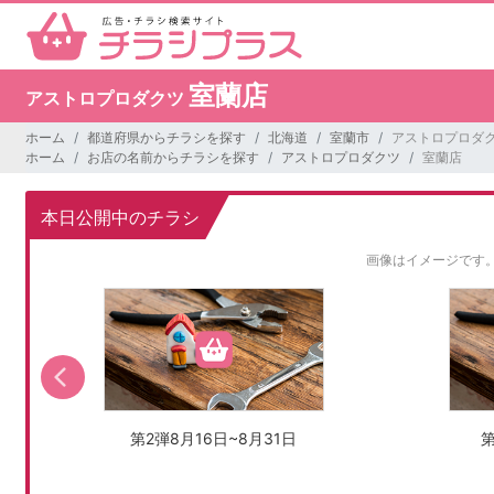
室蘭店
アストロプロダクツ
ホーム
都道府県からチラシを探す
北海道
室蘭市
アストロプロダク
ホーム
お店の名前からチラシを探す
アストロプロダクツ
室蘭店
本日公開中のチラシ
画像はイメージです
第2弾8月16日~8月31日
第