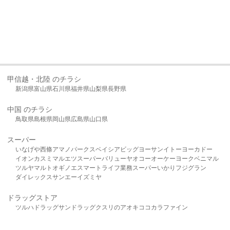
甲信越・北陸 のチラシ
新潟県
富山県
石川県
福井県
山梨県
長野県
中国 のチラシ
鳥取県
島根県
岡山県
広島県
山口県
スーパー
いなげや
西條
アマノパークス
ベイシア
ビッグヨーサン
イトーヨーカドー
イオン
カスミ
マルエツ
スーパーバリュー
ヤオコー
オーケー
ヨークベニマル
ツルヤ
マルト
オギノ
エスマート
ライフ
業務スーパー
いかり
フジグラン
ダイレックス
サンエー
イズミヤ
ドラッグストア
ツルハドラッグ
サンドラッグ
クスリのアオキ
ココカラファイン