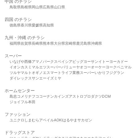
中国 のチラシ
鳥取県
島根県
岡山県
広島県
山口県
四国 のチラシ
徳島県
香川県
愛媛県
高知県
九州・沖縄 のチラシ
福岡県
佐賀県
長崎県
熊本県
大分県
宮崎県
鹿児島県
沖縄県
スーパー
いなげや
西條
アマノパークス
ベイシア
ビッグヨーサン
イトーヨーカドー
イオン
カスミ
マルエツ
スーパーバリュー
ヤオコー
オーケー
ヨークベニマル
ツルヤ
マルト
オギノ
エスマート
ライフ
業務スーパー
いかり
フジグラン
ダイレックス
サンエー
イズミヤ
ホームセンター
島忠
コメリ
ナフコ
コーナン
カインズ
アストロプロダクツ
DCM
ジョイフル本田
ファッション
ユニクロ
しまむら
アベイル
AOKI
はるやま
サカゼン
ドラッグストア