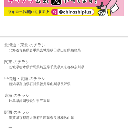
北海道・東北 のチラシ
北海道
青森県
岩手県
宮城県
秋田県
山形県
福島県
関東 のチラシ
茨城県
栃木県
群馬県
埼玉県
千葉県
東京都
神奈川県
甲信越・北陸 のチラシ
新潟県
富山県
石川県
福井県
山梨県
長野県
東海 のチラシ
岐阜県
静岡県
愛知県
三重県
関西 のチラシ
滋賀県
京都府
大阪府
兵庫県
奈良県
和歌山県