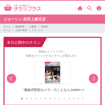
ジョーシン
吹田上新庄店
ホーム
都道府県
大阪府
吹田市
ホーム
お店の名前
ジョーシン
本日公開中のチラシ
画像はイメージです。
画像をクリックするとチラシが開きます。
「無線式防犯カメラ」のことならJoshinへ!