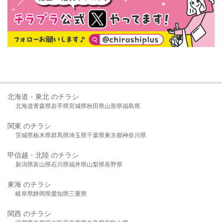
北海道・東北 のチラシ
北海道
青森県
岩手県
宮城県
秋田県
山形県
福島県
関東 のチラシ
茨城県
栃木県
群馬県
埼玉県
千葉県
東京都
神奈川県
甲信越・北陸 のチラシ
新潟県
富山県
石川県
福井県
山梨県
長野県
東海 のチラシ
岐阜県
静岡県
愛知県
三重県
関西 のチラシ