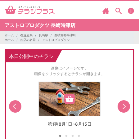
アストロプロダクツ
長崎時津店
ホーム
都道府県
長崎県
西彼杵郡時津町
ホーム
お店の名前
アストロプロダクツ
本日公開中のチラシ
画像はイメージです。
画像をクリックするとチラシが開きます。
第1弾8月1日~8月15日