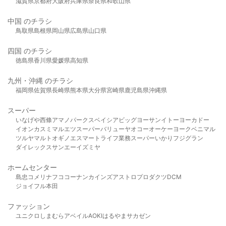
滋賀県
京都府
大阪府
兵庫県
奈良県
和歌山県
中国 のチラシ
鳥取県
島根県
岡山県
広島県
山口県
四国 のチラシ
徳島県
香川県
愛媛県
高知県
九州・沖縄 のチラシ
福岡県
佐賀県
長崎県
熊本県
大分県
宮崎県
鹿児島県
沖縄県
スーパー
いなげや
西條
アマノパークス
ベイシア
ビッグヨーサン
イトーヨーカドー
イオン
カスミ
マルエツ
スーパーバリュー
ヤオコー
オーケー
ヨークベニマル
ツルヤ
マルト
オギノ
エスマート
ライフ
業務スーパー
いかり
フジグラン
ダイレックス
サンエー
イズミヤ
ホームセンター
島忠
コメリ
ナフコ
コーナン
カインズ
アストロプロダクツ
DCM
ジョイフル本田
ファッション
ユニクロ
しまむら
アベイル
AOKI
はるやま
サカゼン