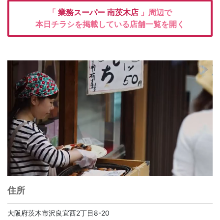
「
業務スーパー
南茨木店
」周辺で
本日チラシを掲載している店舗一覧を開く
住所
大阪府茨木市沢良宜西2丁目8-20