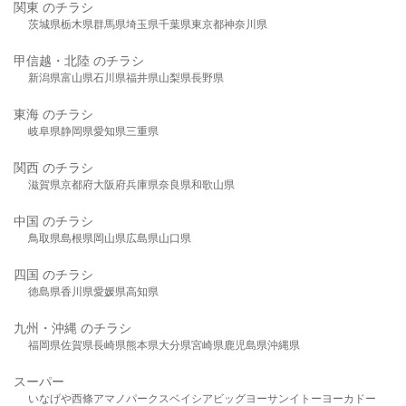
関東 のチラシ
茨城県
栃木県
群馬県
埼玉県
千葉県
東京都
神奈川県
甲信越・北陸 のチラシ
新潟県
富山県
石川県
福井県
山梨県
長野県
東海 のチラシ
岐阜県
静岡県
愛知県
三重県
関西 のチラシ
滋賀県
京都府
大阪府
兵庫県
奈良県
和歌山県
中国 のチラシ
鳥取県
島根県
岡山県
広島県
山口県
四国 のチラシ
徳島県
香川県
愛媛県
高知県
九州・沖縄 のチラシ
福岡県
佐賀県
長崎県
熊本県
大分県
宮崎県
鹿児島県
沖縄県
スーパー
いなげや
西條
アマノパークス
ベイシア
ビッグヨーサン
イトーヨーカドー