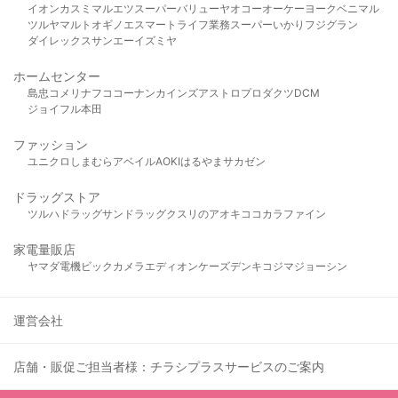
イオン
カスミ
マルエツ
スーパーバリュー
ヤオコー
オーケー
ヨークベニマル
ツルヤ
マルト
オギノ
エスマート
ライフ
業務スーパー
いかり
フジグラン
ダイレックス
サンエー
イズミヤ
ホームセンター
島忠
コメリ
ナフコ
コーナン
カインズ
アストロプロダクツ
DCM
ジョイフル本田
ファッション
ユニクロ
しまむら
アベイル
AOKI
はるやま
サカゼン
ドラッグストア
ツルハドラッグ
サンドラッグ
クスリのアオキ
ココカラファイン
家電量販店
ヤマダ電機
ビックカメラ
エディオン
ケーズデンキ
コジマ
ジョーシン
運営会社
店舗・販促ご担当者様：チラシプラスサービスのご案内