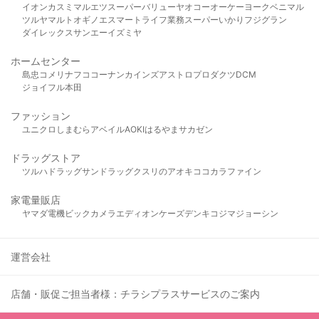
イオン
カスミ
マルエツ
スーパーバリュー
ヤオコー
オーケー
ヨークベニマル
ツルヤ
マルト
オギノ
エスマート
ライフ
業務スーパー
いかり
フジグラン
ダイレックス
サンエー
イズミヤ
ホームセンター
島忠
コメリ
ナフコ
コーナン
カインズ
アストロプロダクツ
DCM
ジョイフル本田
ファッション
ユニクロ
しまむら
アベイル
AOKI
はるやま
サカゼン
ドラッグストア
ツルハドラッグ
サンドラッグ
クスリのアオキ
ココカラファイン
家電量販店
ヤマダ電機
ビックカメラ
エディオン
ケーズデンキ
コジマ
ジョーシン
運営会社
店舗・販促ご担当者様：チラシプラスサービスのご案内