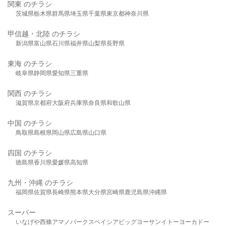
関東 のチラシ
茨城県
栃木県
群馬県
埼玉県
千葉県
東京都
神奈川県
甲信越・北陸 のチラシ
新潟県
富山県
石川県
福井県
山梨県
長野県
東海 のチラシ
岐阜県
静岡県
愛知県
三重県
関西 のチラシ
滋賀県
京都府
大阪府
兵庫県
奈良県
和歌山県
中国 のチラシ
鳥取県
島根県
岡山県
広島県
山口県
四国 のチラシ
徳島県
香川県
愛媛県
高知県
九州・沖縄 のチラシ
福岡県
佐賀県
長崎県
熊本県
大分県
宮崎県
鹿児島県
沖縄県
スーパー
いなげや
西條
アマノパークス
ベイシア
ビッグヨーサン
イトーヨーカドー