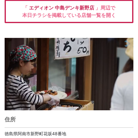
「
エディオン
中島デンキ新野店
」周辺で
本日チラシを掲載している店舗一覧を開く
住所
徳島県阿南市新野町花坂48番地