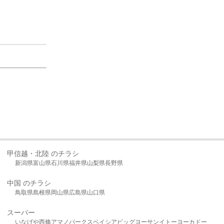
甲信越・北陸 のチラシ
新潟県
富山県
石川県
福井県
山梨県
長野県
中国 のチラシ
鳥取県
島根県
岡山県
広島県
山口県
スーパー
いなげや
西條
アマノパークス
ベイシア
ビッグヨーサン
イトーヨーカドー