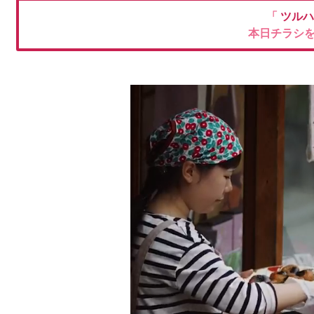
「
ツルハ
本日チラシ