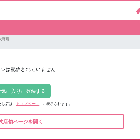
大麻店
ラシは配信されていません
たお店は
「
トップページ
」に表示されます。
式店舗ページを開く