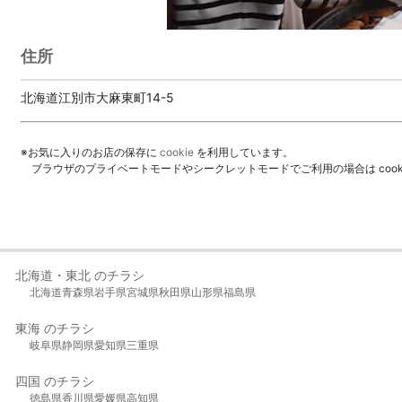
住所
北海道江別市大麻東町14-5
※お気に入りのお店の保存に
cookie
を利用しています。
ブラウザのプライベートモードやシークレットモードでご利用の場合は coo
北海道・東北 のチラシ
北海道
青森県
岩手県
宮城県
秋田県
山形県
福島県
東海 のチラシ
岐阜県
静岡県
愛知県
三重県
四国 のチラシ
徳島県
香川県
愛媛県
高知県