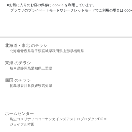
※お気に入りのお店の保存に
cookie
を利用しています。
ブラウザのプライベートモードやシークレットモードでご利用の場合は coo
北海道・東北 のチラシ
北海道
青森県
岩手県
宮城県
秋田県
山形県
福島県
東海 のチラシ
岐阜県
静岡県
愛知県
三重県
四国 のチラシ
徳島県
香川県
愛媛県
高知県
ホームセンター
島忠
コメリ
ナフコ
コーナン
カインズ
アストロプロダクツ
DCM
ジョイフル本田