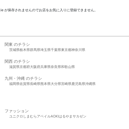
kie が保存されませんのでお店をお気に入りに登録できません。
関東 のチラシ
茨城県
栃木県
群馬県
埼玉県
千葉県
東京都
神奈川県
関西 のチラシ
滋賀県
京都府
大阪府
兵庫県
奈良県
和歌山県
九州・沖縄 のチラシ
福岡県
佐賀県
長崎県
熊本県
大分県
宮崎県
鹿児島県
沖縄県
ファッション
ユニクロ
しまむら
アベイル
AOKI
はるやま
サカゼン