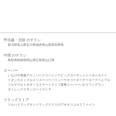
甲信越・北陸 のチラシ
新潟県
富山県
石川県
福井県
山梨県
長野県
中国 のチラシ
鳥取県
島根県
岡山県
広島県
山口県
スーパー
いなげや
西條
アマノパークス
ベイシア
ビッグヨーサン
イトーヨーカドー
イオン
カスミ
マルエツ
スーパーバリュー
ヤオコー
オーケー
ヨークベニマル
ツルヤ
マルト
オギノ
エスマート
ライフ
業務スーパー
いかり
フジグラン
ダイレックス
サンエー
イズミヤ
ドラッグストア
ツルハドラッグ
サンドラッグ
クスリのアオキ
ココカラファイン