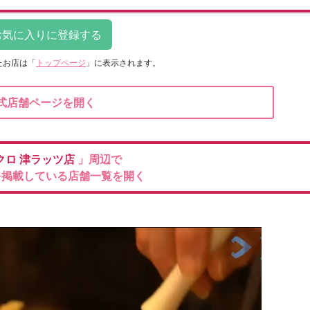
たお店は
「
トップページ
」に表示されます。
式店舗ページを開く
クロ
津ラッツ店
」周辺で
を掲載している店舗一覧を開く