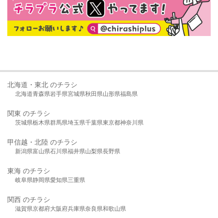
北海道・東北 のチラシ
北海道
青森県
岩手県
宮城県
秋田県
山形県
福島県
関東 のチラシ
茨城県
栃木県
群馬県
埼玉県
千葉県
東京都
神奈川県
甲信越・北陸 のチラシ
新潟県
富山県
石川県
福井県
山梨県
長野県
東海 のチラシ
岐阜県
静岡県
愛知県
三重県
関西 のチラシ
滋賀県
京都府
大阪府
兵庫県
奈良県
和歌山県