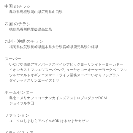
中国 のチラシ
鳥取県
島根県
岡山県
広島県
山口県
四国 のチラシ
徳島県
香川県
愛媛県
高知県
九州・沖縄 のチラシ
福岡県
佐賀県
長崎県
熊本県
大分県
宮崎県
鹿児島県
沖縄県
スーパー
いなげや
西條
アマノパークス
ベイシア
ビッグヨーサン
イトーヨーカドー
イオン
カスミ
マルエツ
スーパーバリュー
ヤオコー
オーケー
ヨークベニマル
ツルヤ
マルト
オギノ
エスマート
ライフ
業務スーパー
いかり
フジグラン
ダイレックス
サンエー
イズミヤ
ホームセンター
島忠
コメリ
ナフコ
コーナン
カインズ
アストロプロダクツ
DCM
ジョイフル本田
ファッション
ユニクロ
しまむら
アベイル
AOKI
はるやま
サカゼン
ドラッグストア