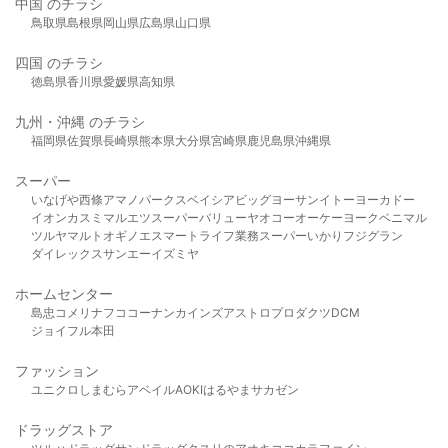
中国 のチラシ
鳥取県
島根県
岡山県
広島県
山口県
四国 のチラシ
徳島県
香川県
愛媛県
高知県
九州・沖縄 のチラシ
福岡県
佐賀県
長崎県
熊本県
大分県
宮崎県
鹿児島県
沖縄県
スーパー
いなげや
西條
アマノパークス
ベイシア
ビッグヨーサン
イトーヨーカドー
イオン
カスミ
マルエツ
スーパーバリュー
ヤオコー
オーケー
ヨークベニマル
ツルヤ
マルト
オギノ
エスマート
ライフ
業務スーパー
いかり
フジグラン
ダイレックス
サンエー
イズミヤ
ホームセンター
島忠
コメリ
ナフコ
コーナン
カインズ
アストロプロダクツ
DCM
ジョイフル本田
ファッション
ユニクロ
しまむら
アベイル
AOKI
はるやま
サカゼン
ドラッグストア