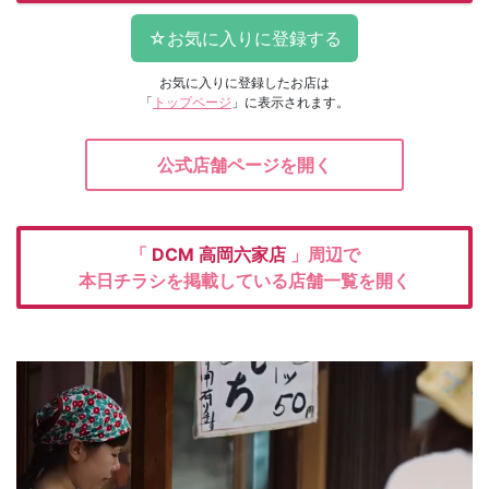
お気に入りに登録したお店は
「
トップページ
」に表示されます。
公式店舗ページを開く
「
DCM
高岡六家店
」周辺で
本日チラシを掲載している店舗一覧を開く