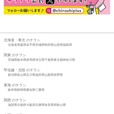
北海道・東北 のチラシ
北海道
青森県
岩手県
宮城県
秋田県
山形県
福島県
関東 のチラシ
茨城県
栃木県
群馬県
埼玉県
千葉県
東京都
神奈川県
甲信越・北陸 のチラシ
新潟県
富山県
石川県
福井県
山梨県
長野県
東海 のチラシ
岐阜県
静岡県
愛知県
三重県
関西 のチラシ
滋賀県
京都府
大阪府
兵庫県
奈良県
和歌山県