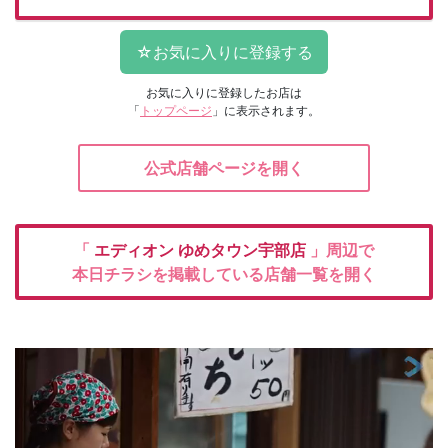
お気に入りに登録したお店は
「
トップページ
」に表示されます。
公式店舗ページを開く
「
エディオン
ゆめタウン宇部店
」周辺で
本日チラシを掲載している店舗一覧を開く