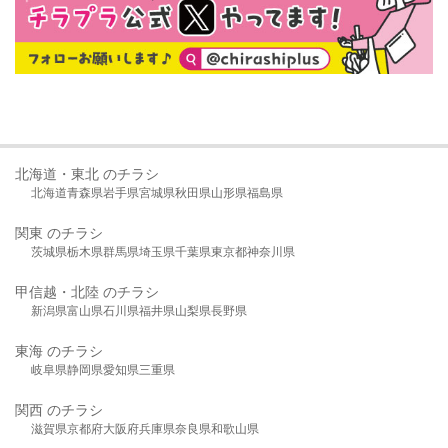
北海道・東北 のチラシ
北海道
青森県
岩手県
宮城県
秋田県
山形県
福島県
関東 のチラシ
茨城県
栃木県
群馬県
埼玉県
千葉県
東京都
神奈川県
甲信越・北陸 のチラシ
新潟県
富山県
石川県
福井県
山梨県
長野県
東海 のチラシ
岐阜県
静岡県
愛知県
三重県
関西 のチラシ
滋賀県
京都府
大阪府
兵庫県
奈良県
和歌山県