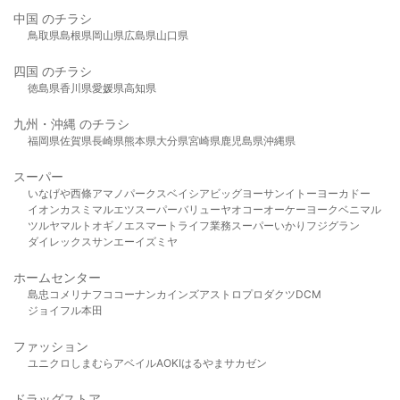
中国 のチラシ
鳥取県
島根県
岡山県
広島県
山口県
四国 のチラシ
徳島県
香川県
愛媛県
高知県
九州・沖縄 のチラシ
福岡県
佐賀県
長崎県
熊本県
大分県
宮崎県
鹿児島県
沖縄県
スーパー
いなげや
西條
アマノパークス
ベイシア
ビッグヨーサン
イトーヨーカドー
イオン
カスミ
マルエツ
スーパーバリュー
ヤオコー
オーケー
ヨークベニマル
ツルヤ
マルト
オギノ
エスマート
ライフ
業務スーパー
いかり
フジグラン
ダイレックス
サンエー
イズミヤ
ホームセンター
島忠
コメリ
ナフコ
コーナン
カインズ
アストロプロダクツ
DCM
ジョイフル本田
ファッション
ユニクロ
しまむら
アベイル
AOKI
はるやま
サカゼン
ドラッグストア