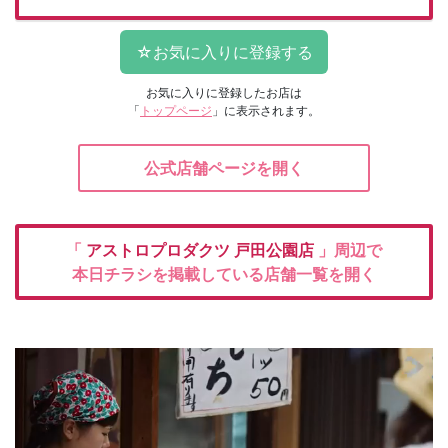
お気に入りに登録したお店は
「
トップページ
」に表示されます。
公式店舗ページを開く
「
アストロプロダクツ
戸田公園店
」周辺で
本日チラシを掲載している店舗一覧を開く