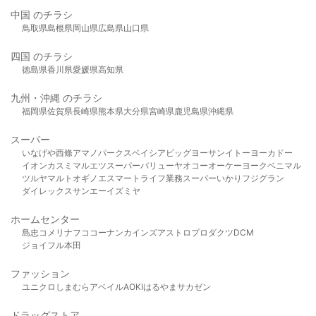
中国 のチラシ
鳥取県
島根県
岡山県
広島県
山口県
四国 のチラシ
徳島県
香川県
愛媛県
高知県
九州・沖縄 のチラシ
福岡県
佐賀県
長崎県
熊本県
大分県
宮崎県
鹿児島県
沖縄県
スーパー
いなげや
西條
アマノパークス
ベイシア
ビッグヨーサン
イトーヨーカドー
イオン
カスミ
マルエツ
スーパーバリュー
ヤオコー
オーケー
ヨークベニマル
ツルヤ
マルト
オギノ
エスマート
ライフ
業務スーパー
いかり
フジグラン
ダイレックス
サンエー
イズミヤ
ホームセンター
島忠
コメリ
ナフコ
コーナン
カインズ
アストロプロダクツ
DCM
ジョイフル本田
ファッション
ユニクロ
しまむら
アベイル
AOKI
はるやま
サカゼン
ドラッグストア