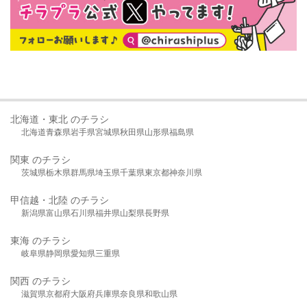
北海道・東北 のチラシ
北海道
青森県
岩手県
宮城県
秋田県
山形県
福島県
関東 のチラシ
茨城県
栃木県
群馬県
埼玉県
千葉県
東京都
神奈川県
甲信越・北陸 のチラシ
新潟県
富山県
石川県
福井県
山梨県
長野県
東海 のチラシ
岐阜県
静岡県
愛知県
三重県
関西 のチラシ
滋賀県
京都府
大阪府
兵庫県
奈良県
和歌山県