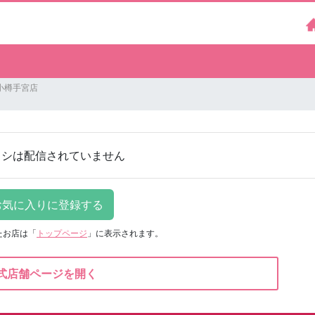
小樽手宮店
ラシは配信されていません
たお店は
「
トップページ
」に表示されます。
式店舗ページを開く