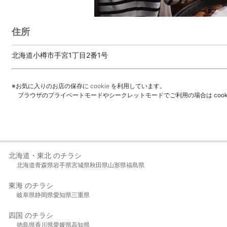
住所
北海道小樽市手宮1丁目2番1号
※お気に入りのお店の保存に
cookie
を利用しています。
ブラウザのプライベートモードやシークレットモードでご利用の場合は coo
北海道・東北 のチラシ
北海道
青森県
岩手県
宮城県
秋田県
山形県
福島県
東海 のチラシ
岐阜県
静岡県
愛知県
三重県
四国 のチラシ
徳島県
香川県
愛媛県
高知県