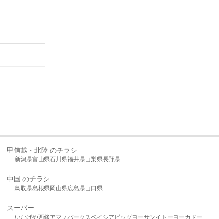
甲信越・北陸 のチラシ
新潟県
富山県
石川県
福井県
山梨県
長野県
中国 のチラシ
鳥取県
島根県
岡山県
広島県
山口県
スーパー
いなげや
西條
アマノパークス
ベイシア
ビッグヨーサン
イトーヨーカドー