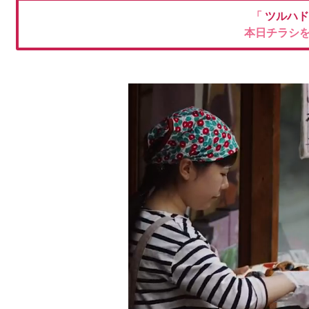
「
ツルハ
本日チラシ