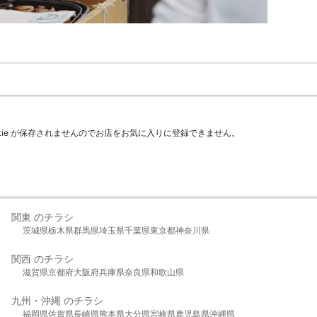
kie が保存されませんのでお店をお気に入りに登録できません。
関東 のチラシ
茨城県
栃木県
群馬県
埼玉県
千葉県
東京都
神奈川県
関西 のチラシ
滋賀県
京都府
大阪府
兵庫県
奈良県
和歌山県
九州・沖縄 のチラシ
福岡県
佐賀県
長崎県
熊本県
大分県
宮崎県
鹿児島県
沖縄県