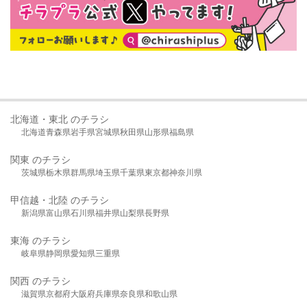
北海道・東北 のチラシ
北海道
青森県
岩手県
宮城県
秋田県
山形県
福島県
関東 のチラシ
茨城県
栃木県
群馬県
埼玉県
千葉県
東京都
神奈川県
甲信越・北陸 のチラシ
新潟県
富山県
石川県
福井県
山梨県
長野県
東海 のチラシ
岐阜県
静岡県
愛知県
三重県
関西 のチラシ
滋賀県
京都府
大阪府
兵庫県
奈良県
和歌山県