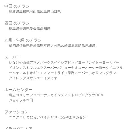
中国 のチラシ
鳥取県
島根県
岡山県
広島県
山口県
四国 のチラシ
徳島県
香川県
愛媛県
高知県
九州・沖縄 のチラシ
福岡県
佐賀県
長崎県
熊本県
大分県
宮崎県
鹿児島県
沖縄県
スーパー
いなげや
西條
アマノパークス
ベイシア
ビッグヨーサン
イトーヨーカドー
イオン
カスミ
マルエツ
スーパーバリュー
ヤオコー
オーケー
ヨークベニマル
ツルヤ
マルト
オギノ
エスマート
ライフ
業務スーパー
いかり
フジグラン
ダイレックス
サンエー
イズミヤ
ホームセンター
島忠
コメリ
ナフコ
コーナン
カインズ
アストロプロダクツ
DCM
ジョイフル本田
ファッション
ユニクロ
しまむら
アベイル
AOKI
はるやま
サカゼン
ドラッグストア