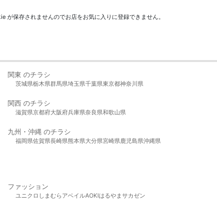
kie が保存されませんのでお店をお気に入りに登録できません。
関東 のチラシ
茨城県
栃木県
群馬県
埼玉県
千葉県
東京都
神奈川県
関西 のチラシ
滋賀県
京都府
大阪府
兵庫県
奈良県
和歌山県
九州・沖縄 のチラシ
福岡県
佐賀県
長崎県
熊本県
大分県
宮崎県
鹿児島県
沖縄県
ファッション
ユニクロ
しまむら
アベイル
AOKI
はるやま
サカゼン