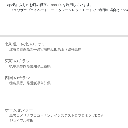
※お気に入りのお店の保存に
cookie
を利用しています。
ブラウザのプライベートモードやシークレットモードでご利用の場合は coo
北海道・東北 のチラシ
北海道
青森県
岩手県
宮城県
秋田県
山形県
福島県
東海 のチラシ
岐阜県
静岡県
愛知県
三重県
四国 のチラシ
徳島県
香川県
愛媛県
高知県
ホームセンター
島忠
コメリ
ナフコ
コーナン
カインズ
アストロプロダクツ
DCM
ジョイフル本田