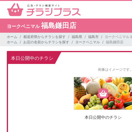
福島鎌田店
ヨークベニマル
ホーム
都道府県からチラシを探す
福島県
福島市
ヨークベニマル 
ホーム
お店の名前からチラシを探す
ヨークベニマル
福島鎌田店
本日公開中のチラシ
画像はイメージです
本日公開中のチラシ