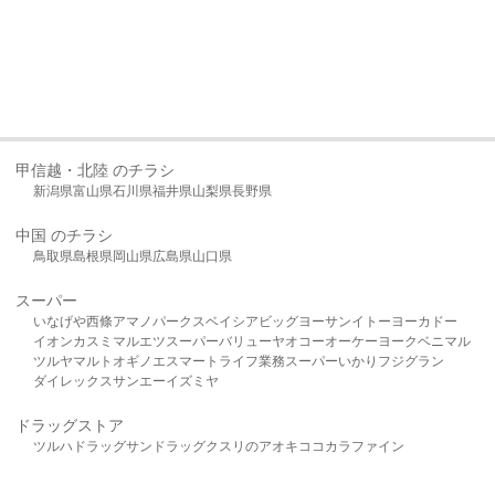
甲信越・北陸 のチラシ
新潟県
富山県
石川県
福井県
山梨県
長野県
中国 のチラシ
鳥取県
島根県
岡山県
広島県
山口県
スーパー
いなげや
西條
アマノパークス
ベイシア
ビッグヨーサン
イトーヨーカドー
イオン
カスミ
マルエツ
スーパーバリュー
ヤオコー
オーケー
ヨークベニマル
ツルヤ
マルト
オギノ
エスマート
ライフ
業務スーパー
いかり
フジグラン
ダイレックス
サンエー
イズミヤ
ドラッグストア
ツルハドラッグ
サンドラッグ
クスリのアオキ
ココカラファイン