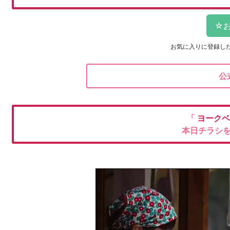
お気に入りに登録し
公
「
ヨーク
本日チラシ