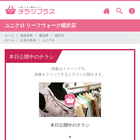
ユニクロ
リーフウォーク稲沢店
ホーム
都道府県
愛知県
稲沢市
ホーム
お店の名前
ユニクロ
本日公開中のチラシ
画像はイメージです。
画像をクリックするとチラシが開きます。
本日公開中のチラシ