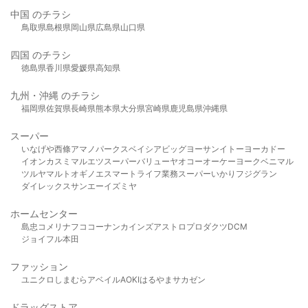
中国 のチラシ
鳥取県
島根県
岡山県
広島県
山口県
四国 のチラシ
徳島県
香川県
愛媛県
高知県
九州・沖縄 のチラシ
福岡県
佐賀県
長崎県
熊本県
大分県
宮崎県
鹿児島県
沖縄県
スーパー
いなげや
西條
アマノパークス
ベイシア
ビッグヨーサン
イトーヨーカドー
イオン
カスミ
マルエツ
スーパーバリュー
ヤオコー
オーケー
ヨークベニマル
ツルヤ
マルト
オギノ
エスマート
ライフ
業務スーパー
いかり
フジグラン
ダイレックス
サンエー
イズミヤ
ホームセンター
島忠
コメリ
ナフコ
コーナン
カインズ
アストロプロダクツ
DCM
ジョイフル本田
ファッション
ユニクロ
しまむら
アベイル
AOKI
はるやま
サカゼン
ドラッグストア