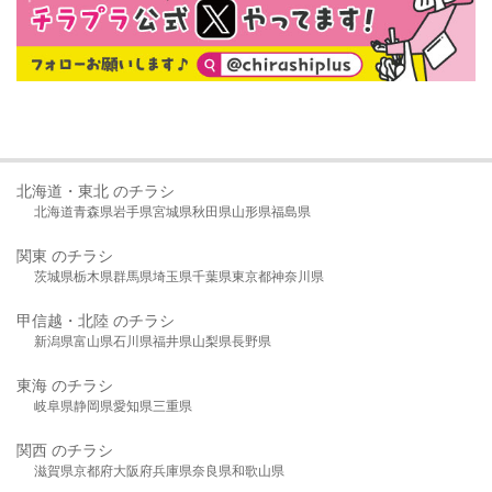
北海道・東北 のチラシ
北海道
青森県
岩手県
宮城県
秋田県
山形県
福島県
関東 のチラシ
茨城県
栃木県
群馬県
埼玉県
千葉県
東京都
神奈川県
甲信越・北陸 のチラシ
新潟県
富山県
石川県
福井県
山梨県
長野県
東海 のチラシ
岐阜県
静岡県
愛知県
三重県
関西 のチラシ
滋賀県
京都府
大阪府
兵庫県
奈良県
和歌山県