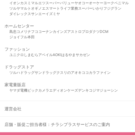
イオン
カスミ
マルエツ
スーパーバリュー
ヤオコー
オーケー
ヨークベニマル
ツルヤ
マルト
オギノ
エスマート
ライフ
業務スーパー
いかり
フジグラン
ダイレックス
サンエー
イズミヤ
ホームセンター
島忠
コメリ
ナフコ
コーナン
カインズ
アストロプロダクツ
DCM
ジョイフル本田
ファッション
ユニクロ
しまむら
アベイル
AOKI
はるやま
サカゼン
ドラッグストア
ツルハドラッグ
サンドラッグ
クスリのアオキ
ココカラファイン
家電量販店
ヤマダ電機
ビックカメラ
エディオン
ケーズデンキ
コジマ
ジョーシン
運営会社
店舗・販促ご担当者様：チラシプラスサービスのご案内