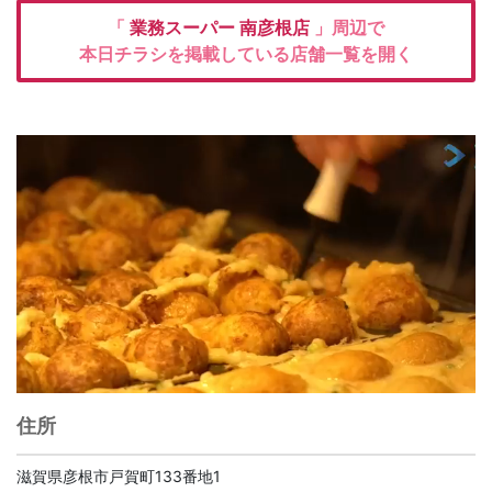
「
業務スーパー
南彦根店
」周辺で
本日チラシを掲載している店舗一覧を開く
住所
滋賀県彦根市戸賀町133番地1