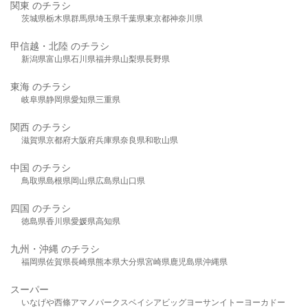
関東 のチラシ
茨城県
栃木県
群馬県
埼玉県
千葉県
東京都
神奈川県
甲信越・北陸 のチラシ
新潟県
富山県
石川県
福井県
山梨県
長野県
東海 のチラシ
岐阜県
静岡県
愛知県
三重県
関西 のチラシ
滋賀県
京都府
大阪府
兵庫県
奈良県
和歌山県
中国 のチラシ
鳥取県
島根県
岡山県
広島県
山口県
四国 のチラシ
徳島県
香川県
愛媛県
高知県
九州・沖縄 のチラシ
福岡県
佐賀県
長崎県
熊本県
大分県
宮崎県
鹿児島県
沖縄県
スーパー
いなげや
西條
アマノパークス
ベイシア
ビッグヨーサン
イトーヨーカドー