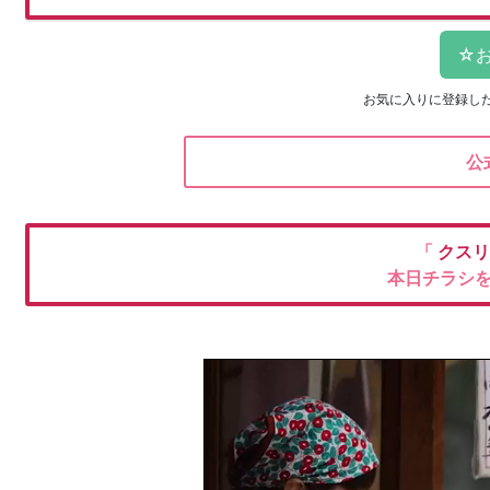
お気に入りに登録し
公
「
クスリ
本日チラシ