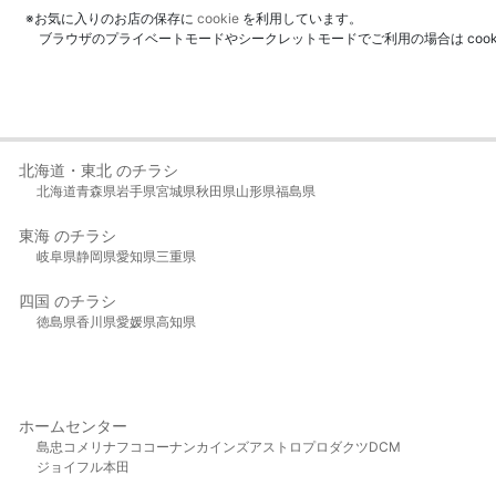
※お気に入りのお店の保存に
cookie
を利用しています。
ブラウザのプライベートモードやシークレットモードでご利用の場合は coo
北海道・東北 のチラシ
北海道
青森県
岩手県
宮城県
秋田県
山形県
福島県
東海 のチラシ
岐阜県
静岡県
愛知県
三重県
四国 のチラシ
徳島県
香川県
愛媛県
高知県
ホームセンター
島忠
コメリ
ナフコ
コーナン
カインズ
アストロプロダクツ
DCM
ジョイフル本田