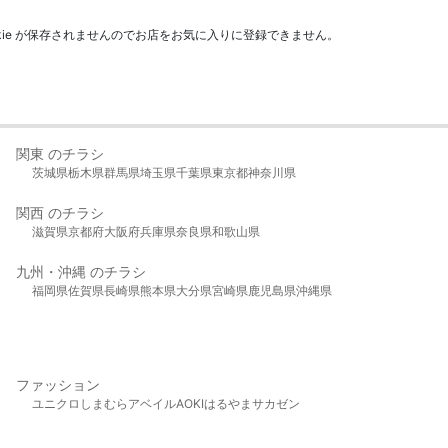
kie が保存されませんのでお店をお気に入りに登録できません。
関東 のチラシ
茨城県
栃木県
群馬県
埼玉県
千葉県
東京都
神奈川県
関西 のチラシ
滋賀県
京都府
大阪府
兵庫県
奈良県
和歌山県
九州・沖縄 のチラシ
福岡県
佐賀県
長崎県
熊本県
大分県
宮崎県
鹿児島県
沖縄県
ファッション
ユニクロ
しまむら
アベイル
AOKI
はるやま
サカゼン