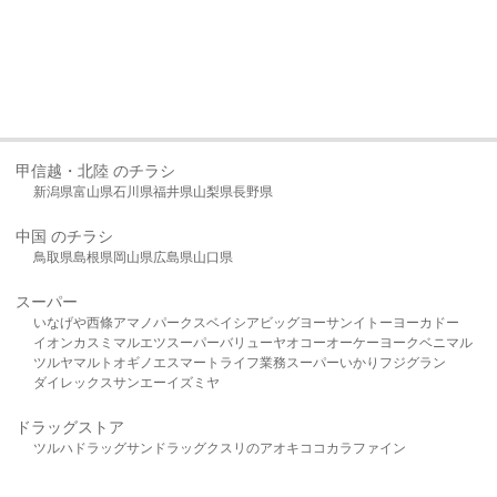
甲信越・北陸 のチラシ
新潟県
富山県
石川県
福井県
山梨県
長野県
中国 のチラシ
鳥取県
島根県
岡山県
広島県
山口県
スーパー
いなげや
西條
アマノパークス
ベイシア
ビッグヨーサン
イトーヨーカドー
イオン
カスミ
マルエツ
スーパーバリュー
ヤオコー
オーケー
ヨークベニマル
ツルヤ
マルト
オギノ
エスマート
ライフ
業務スーパー
いかり
フジグラン
ダイレックス
サンエー
イズミヤ
ドラッグストア
ツルハドラッグ
サンドラッグ
クスリのアオキ
ココカラファイン