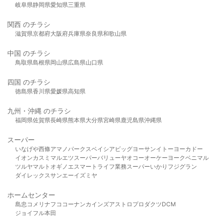
岐阜県
静岡県
愛知県
三重県
関西 のチラシ
滋賀県
京都府
大阪府
兵庫県
奈良県
和歌山県
中国 のチラシ
鳥取県
島根県
岡山県
広島県
山口県
四国 のチラシ
徳島県
香川県
愛媛県
高知県
九州・沖縄 のチラシ
福岡県
佐賀県
長崎県
熊本県
大分県
宮崎県
鹿児島県
沖縄県
スーパー
いなげや
西條
アマノパークス
ベイシア
ビッグヨーサン
イトーヨーカドー
イオン
カスミ
マルエツ
スーパーバリュー
ヤオコー
オーケー
ヨークベニマル
ツルヤ
マルト
オギノ
エスマート
ライフ
業務スーパー
いかり
フジグラン
ダイレックス
サンエー
イズミヤ
ホームセンター
島忠
コメリ
ナフコ
コーナン
カインズ
アストロプロダクツ
DCM
ジョイフル本田