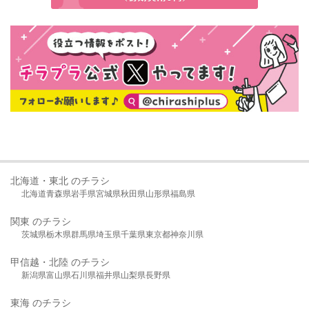
北海道・東北 のチラシ
北海道
青森県
岩手県
宮城県
秋田県
山形県
福島県
関東 のチラシ
茨城県
栃木県
群馬県
埼玉県
千葉県
東京都
神奈川県
甲信越・北陸 のチラシ
新潟県
富山県
石川県
福井県
山梨県
長野県
東海 のチラシ