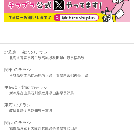
北海道・東北 のチラシ
北海道
青森県
岩手県
宮城県
秋田県
山形県
福島県
関東 のチラシ
茨城県
栃木県
群馬県
埼玉県
千葉県
東京都
神奈川県
甲信越・北陸 のチラシ
新潟県
富山県
石川県
福井県
山梨県
長野県
東海 のチラシ
岐阜県
静岡県
愛知県
三重県
関西 のチラシ
滋賀県
京都府
大阪府
兵庫県
奈良県
和歌山県