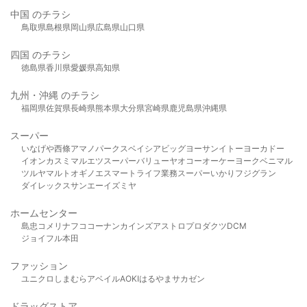
中国 のチラシ
鳥取県
島根県
岡山県
広島県
山口県
四国 のチラシ
徳島県
香川県
愛媛県
高知県
九州・沖縄 のチラシ
福岡県
佐賀県
長崎県
熊本県
大分県
宮崎県
鹿児島県
沖縄県
スーパー
いなげや
西條
アマノパークス
ベイシア
ビッグヨーサン
イトーヨーカドー
イオン
カスミ
マルエツ
スーパーバリュー
ヤオコー
オーケー
ヨークベニマル
ツルヤ
マルト
オギノ
エスマート
ライフ
業務スーパー
いかり
フジグラン
ダイレックス
サンエー
イズミヤ
ホームセンター
島忠
コメリ
ナフコ
コーナン
カインズ
アストロプロダクツ
DCM
ジョイフル本田
ファッション
ユニクロ
しまむら
アベイル
AOKI
はるやま
サカゼン
ドラッグストア