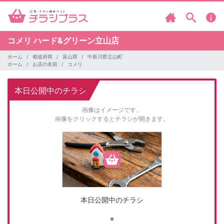
コメリ
ハード&グリーン立山店
ホーム
都道府県
富山県
中新川郡立山町
ホーム
お店の名前
コメリ
本日公開中のチラシ
画像はイメージです。
画像をクリックするとチラシが開きます。
本日公開中のチラシ