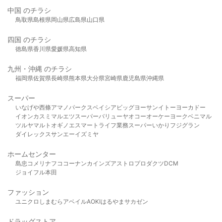
中国 のチラシ
鳥取県
島根県
岡山県
広島県
山口県
四国 のチラシ
徳島県
香川県
愛媛県
高知県
九州・沖縄 のチラシ
福岡県
佐賀県
長崎県
熊本県
大分県
宮崎県
鹿児島県
沖縄県
スーパー
いなげや
西條
アマノパークス
ベイシア
ビッグヨーサン
イトーヨーカドー
イオン
カスミ
マルエツ
スーパーバリュー
ヤオコー
オーケー
ヨークベニマル
ツルヤ
マルト
オギノ
エスマート
ライフ
業務スーパー
いかり
フジグラン
ダイレックス
サンエー
イズミヤ
ホームセンター
島忠
コメリ
ナフコ
コーナン
カインズ
アストロプロダクツ
DCM
ジョイフル本田
ファッション
ユニクロ
しまむら
アベイル
AOKI
はるやま
サカゼン
ドラッグストア