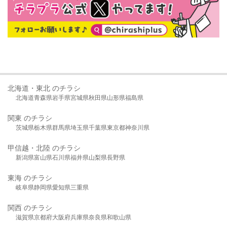
北海道・東北 のチラシ
北海道
青森県
岩手県
宮城県
秋田県
山形県
福島県
関東 のチラシ
茨城県
栃木県
群馬県
埼玉県
千葉県
東京都
神奈川県
甲信越・北陸 のチラシ
新潟県
富山県
石川県
福井県
山梨県
長野県
東海 のチラシ
岐阜県
静岡県
愛知県
三重県
関西 のチラシ
滋賀県
京都府
大阪府
兵庫県
奈良県
和歌山県