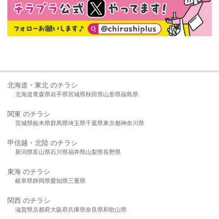
北海道・東北 のチラシ
北海道
青森県
岩手県
宮城県
秋田県
山形県
福島県
関東 のチラシ
茨城県
栃木県
群馬県
埼玉県
千葉県
東京都
神奈川県
甲信越・北陸 のチラシ
新潟県
富山県
石川県
福井県
山梨県
長野県
東海 のチラシ
岐阜県
静岡県
愛知県
三重県
関西 のチラシ
滋賀県
京都府
大阪府
兵庫県
奈良県
和歌山県