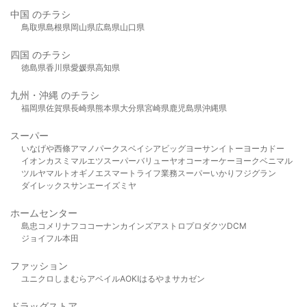
中国 のチラシ
鳥取県
島根県
岡山県
広島県
山口県
四国 のチラシ
徳島県
香川県
愛媛県
高知県
九州・沖縄 のチラシ
福岡県
佐賀県
長崎県
熊本県
大分県
宮崎県
鹿児島県
沖縄県
スーパー
いなげや
西條
アマノパークス
ベイシア
ビッグヨーサン
イトーヨーカドー
イオン
カスミ
マルエツ
スーパーバリュー
ヤオコー
オーケー
ヨークベニマル
ツルヤ
マルト
オギノ
エスマート
ライフ
業務スーパー
いかり
フジグラン
ダイレックス
サンエー
イズミヤ
ホームセンター
島忠
コメリ
ナフコ
コーナン
カインズ
アストロプロダクツ
DCM
ジョイフル本田
ファッション
ユニクロ
しまむら
アベイル
AOKI
はるやま
サカゼン
ドラッグストア