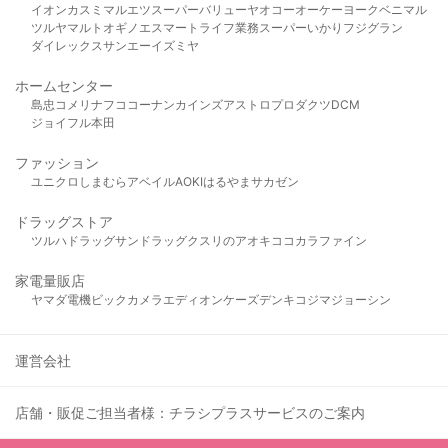
イオン
カスミ
マルエツ
スーパーバリュー
ヤオコー
オーケー
ヨークベニマル
ツルヤ
マルト
オギノ
エスマート
ライフ
業務スーパー
いかり
フジグラン
ダイレックス
サンエー
イズミヤ
ホームセンター
島忠
コメリ
ナフコ
コーナン
カインズ
アストロプロダクツ
DCM
ジョイフル本田
ファッション
ユニクロ
しまむら
アベイル
AOKI
はるやま
サカゼン
ドラッグストア
ツルハドラッグ
サンドラッグ
クスリのアオキ
ココカラファイン
家電量販店
ヤマダ電機
ビックカメラ
エディオン
ケーズデンキ
コジマ
ジョーシン
運営会社
店舗・販促ご担当者様：チラシプラスサービスのご案内