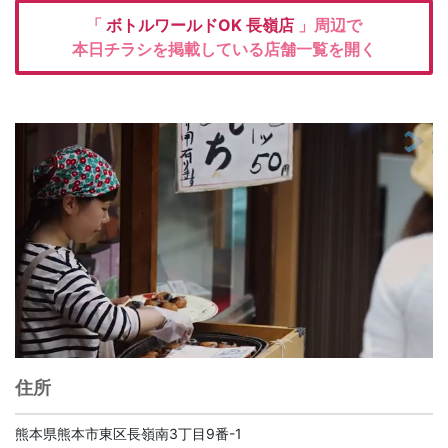
「
ボトルワールドOK
長嶺店
」周辺で
本日チラシを掲載している店舗一覧を開く
住所
熊本県熊本市東区長嶺南3丁目9番-1