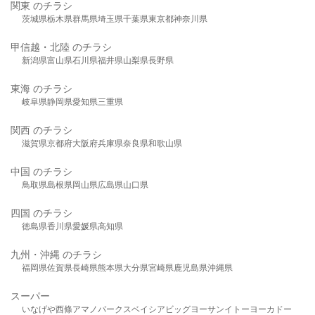
関東 のチラシ
茨城県
栃木県
群馬県
埼玉県
千葉県
東京都
神奈川県
甲信越・北陸 のチラシ
新潟県
富山県
石川県
福井県
山梨県
長野県
東海 のチラシ
岐阜県
静岡県
愛知県
三重県
関西 のチラシ
滋賀県
京都府
大阪府
兵庫県
奈良県
和歌山県
中国 のチラシ
鳥取県
島根県
岡山県
広島県
山口県
四国 のチラシ
徳島県
香川県
愛媛県
高知県
九州・沖縄 のチラシ
福岡県
佐賀県
長崎県
熊本県
大分県
宮崎県
鹿児島県
沖縄県
スーパー
いなげや
西條
アマノパークス
ベイシア
ビッグヨーサン
イトーヨーカドー