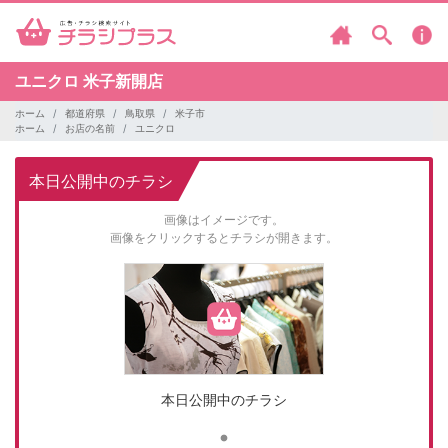
ユニクロ
米子新開店
ホーム
都道府県
鳥取県
米子市
ホーム
お店の名前
ユニクロ
本日公開中のチラシ
画像はイメージです。
画像をクリックするとチラシが開きます。
本日公開中のチラシ