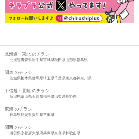
北海道・東北 のチラシ
北海道
青森県
岩手県
宮城県
秋田県
山形県
福島県
関東 のチラシ
茨城県
栃木県
群馬県
埼玉県
千葉県
東京都
神奈川県
甲信越・北陸 のチラシ
新潟県
富山県
石川県
福井県
山梨県
長野県
東海 のチラシ
岐阜県
静岡県
愛知県
三重県
関西 のチラシ
滋賀県
京都府
大阪府
兵庫県
奈良県
和歌山県