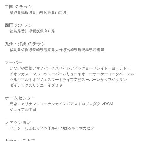
中国 のチラシ
鳥取県
島根県
岡山県
広島県
山口県
四国 のチラシ
徳島県
香川県
愛媛県
高知県
九州・沖縄 のチラシ
福岡県
佐賀県
長崎県
熊本県
大分県
宮崎県
鹿児島県
沖縄県
スーパー
いなげや
西條
アマノパークス
ベイシア
ビッグヨーサン
イトーヨーカドー
イオン
カスミ
マルエツ
スーパーバリュー
ヤオコー
オーケー
ヨークベニマル
ツルヤ
マルト
オギノ
エスマート
ライフ
業務スーパー
いかり
フジグラン
ダイレックス
サンエー
イズミヤ
ホームセンター
島忠
コメリ
ナフコ
コーナン
カインズ
アストロプロダクツ
DCM
ジョイフル本田
ファッション
ユニクロ
しまむら
アベイル
AOKI
はるやま
サカゼン
ドラッグストア