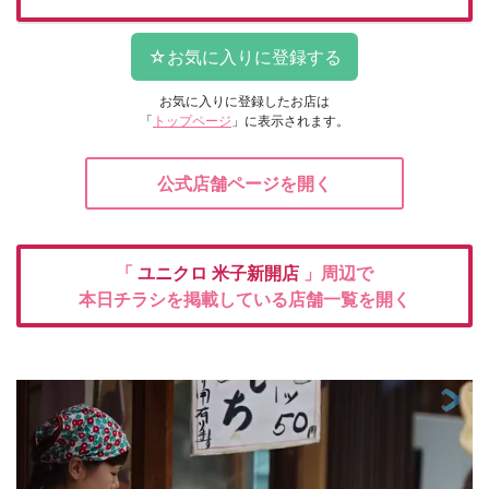
お気に入りに登録したお店は
「
トップページ
」に表示されます。
公式店舗ページを開く
「
ユニクロ
米子新開店
」周辺で
本日チラシを掲載している店舗一覧を開く